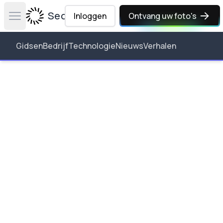
Secta Labs
Inloggen
Ontvang uw foto's
Open main menu
Gidsen
Bedrijf
Technologie
Nieuws
Verhalen