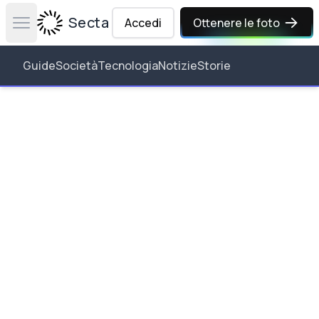
Secta Labs
Accedi
Ottenere le foto
Open main menu
Guide
Società
Tecnologia
Notizie
Storie