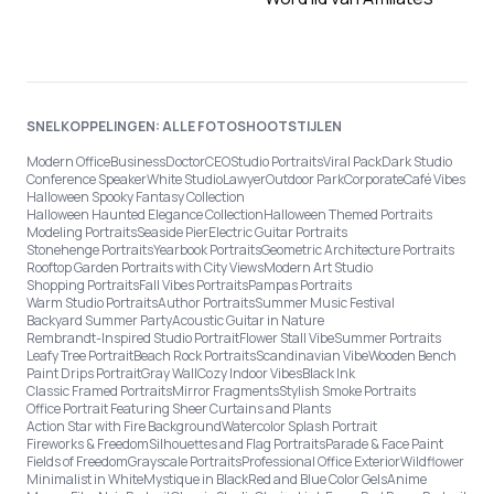
SNELKOPPELINGEN: ALLE FOTOSHOOTSTIJLEN
Modern Office
Business
Doctor
CEO
Studio Portraits
Viral Pack
Dark Studio
Conference Speaker
White Studio
Lawyer
Outdoor Park
Corporate
Café Vibes
Halloween Spooky Fantasy Collection
Halloween Haunted Elegance Collection
Halloween Themed Portraits
Modeling Portraits
Seaside Pier
Electric Guitar Portraits
Stonehenge Portraits
Yearbook Portraits
Geometric Architecture Portraits
Rooftop Garden Portraits with City Views
Modern Art Studio
Shopping Portraits
Fall Vibes Portraits
Pampas Portraits
Warm Studio Portraits
Author Portraits
Summer Music Festival
Backyard Summer Party
Acoustic Guitar in Nature
Rembrandt-Inspired Studio Portrait
Flower Stall Vibe
Summer Portraits
Leafy Tree Portrait
Beach Rock Portraits
Scandinavian Vibe
Wooden Bench
Paint Drips Portrait
Gray Wall
Cozy Indoor Vibes
Black Ink
Classic Framed Portraits
Mirror Fragments
Stylish Smoke Portraits
Office Portrait Featuring Sheer Curtains and Plants
Action Star with Fire Background
Watercolor Splash Portrait
Fireworks & Freedom
Silhouettes and Flag Portraits
Parade & Face Paint
Fields of Freedom
Grayscale Portraits
Professional Office Exterior
Wildflower
Minimalist in White
Mystique in Black
Red and Blue Color Gels
Anime