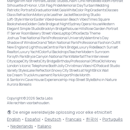
Manga
Film Noir Portrait
Classic Studio
Chain-Link Fence
Red Room Portrait
Silhouette of Honor, USA Flag Pride
Memorial Day
Turban
Wedding
Patriotic Portraits
Graduation
Met Gala
White
Color Pop
Gradients
Glasses
Glass Refraction
Motorcycle Leather Jacket
Recording Studio
Loft-Style Interior
Easter Vibes
Hawaiian Beach Vibes
Times Square
Bookshelves
Golden Gate Bridge at Night
Sydney Opera House
Western
Elegant Simple Studio
Brooklyn Bridge
Palouse Hills
Rose Garden Portrait
IT Server Room
Bakery Street Vibes
Laptop Office
Secta Theme
Joshua Tree National Park
Professional University
Valentine's Day
Shadow of Window
Grand Teton National Park
Professional Fashion Outfit
New England Lighthouse
Central Park Bridge
Luxury Ride
Beach Sunset
Realtor
Luxury Yacht
Colorful Backdrops
Teacher
Modern Sunroom
Forsyth Park
Bryce Canyon National Park
Waterfall
The Interviewer
Cityscape
City Streets
City Bridge
Birthday
Professional Office
Old Money
London’s Iconic Telephone Booth
Jolly Christmas Vibes HD
Podcast Studio
Variety Styles
Lake Reflection
Snowy City Streets at Night
Brick Wall
Ice Cream Truck
Amusement Park
Airport
Pride Month
A Santorini Cave House Experience
Hip-Hop Street Style
Boho in Nature
Aurora Borealis
Copyright © 2026 Secta Labs
Alle rechten voorbehouden.
De enige wereldwijde oplossing voor elke etniciteit
English
•
Español
•
Deutsch
•
Français
•
한국어
•
Português
•
Nederlands
•
Italiano