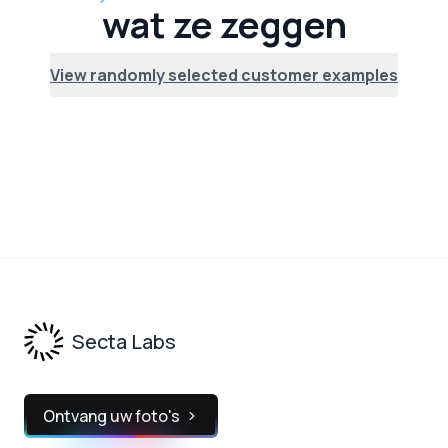
wat ze zeggen
View randomly selected customer examples
Footer
Secta Labs
Ontvang uw foto's