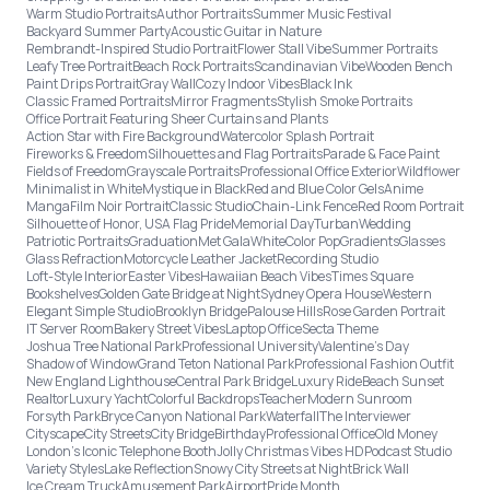
Warm Studio Portraits
Author Portraits
Summer Music Festival
Backyard Summer Party
Acoustic Guitar in Nature
Rembrandt-Inspired Studio Portrait
Flower Stall Vibe
Summer Portraits
Leafy Tree Portrait
Beach Rock Portraits
Scandinavian Vibe
Wooden Bench
Paint Drips Portrait
Gray Wall
Cozy Indoor Vibes
Black Ink
Classic Framed Portraits
Mirror Fragments
Stylish Smoke Portraits
Office Portrait Featuring Sheer Curtains and Plants
Action Star with Fire Background
Watercolor Splash Portrait
Fireworks & Freedom
Silhouettes and Flag Portraits
Parade & Face Paint
Fields of Freedom
Grayscale Portraits
Professional Office Exterior
Wildflower
Minimalist in White
Mystique in Black
Red and Blue Color Gels
Anime
Manga
Film Noir Portrait
Classic Studio
Chain-Link Fence
Red Room Portrait
Silhouette of Honor, USA Flag Pride
Memorial Day
Turban
Wedding
Patriotic Portraits
Graduation
Met Gala
White
Color Pop
Gradients
Glasses
Glass Refraction
Motorcycle Leather Jacket
Recording Studio
Loft-Style Interior
Easter Vibes
Hawaiian Beach Vibes
Times Square
Bookshelves
Golden Gate Bridge at Night
Sydney Opera House
Western
Elegant Simple Studio
Brooklyn Bridge
Palouse Hills
Rose Garden Portrait
IT Server Room
Bakery Street Vibes
Laptop Office
Secta Theme
Joshua Tree National Park
Professional University
Valentine's Day
Shadow of Window
Grand Teton National Park
Professional Fashion Outfit
New England Lighthouse
Central Park Bridge
Luxury Ride
Beach Sunset
Realtor
Luxury Yacht
Colorful Backdrops
Teacher
Modern Sunroom
Forsyth Park
Bryce Canyon National Park
Waterfall
The Interviewer
Cityscape
City Streets
City Bridge
Birthday
Professional Office
Old Money
London’s Iconic Telephone Booth
Jolly Christmas Vibes HD
Podcast Studio
Variety Styles
Lake Reflection
Snowy City Streets at Night
Brick Wall
Ice Cream Truck
Amusement Park
Airport
Pride Month