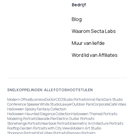
Bedrijf
Blog
Waarom Secta Labs
Muur van liefde
Word lid van Affiliates
SNELKOPPELINGEN: ALLE FOTOSHOOTSTIJLEN
Modern Office
Business
Doctor
CEO
Studio Portraits
Viral Pack
Dark Studio
Conference Speaker
White Studio
Lawyer
Outdoor Park
Corporate
Café Vibes
Halloween Spooky Fantasy Collection
Halloween Haunted Elegance Collection
Halloween Themed Portraits
Modeling Portraits
Seaside Pier
Electric Guitar Portraits
Stonehenge Portraits
Yearbook Portraits
Geometric Architecture Portraits
Rooftop Garden Portraits with City Views
Modern Art Studio
Shopping Portraits
Fall Vibes Portraits
Pampas Portraits