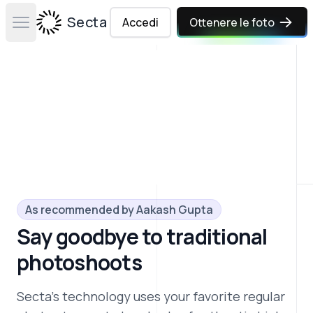
Secta Labs
Accedi
Ottenere le foto
Open main menu
As recommended by
Aakash Gupta
Say goodbye to traditional
photoshoots
Secta's technology uses your favorite regular