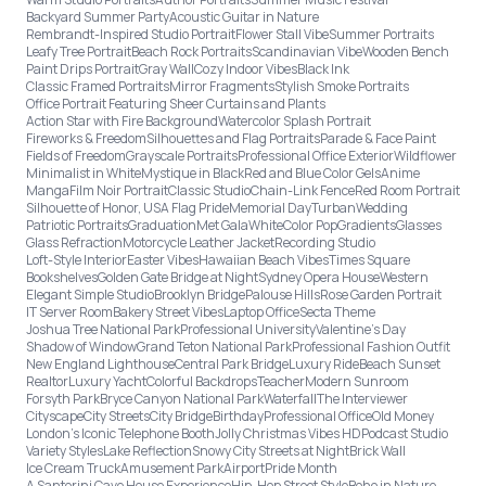
Backyard Summer Party
Acoustic Guitar in Nature
Rembrandt-Inspired Studio Portrait
Flower Stall Vibe
Summer Portraits
Leafy Tree Portrait
Beach Rock Portraits
Scandinavian Vibe
Wooden Bench
Paint Drips Portrait
Gray Wall
Cozy Indoor Vibes
Black Ink
Classic Framed Portraits
Mirror Fragments
Stylish Smoke Portraits
Office Portrait Featuring Sheer Curtains and Plants
Action Star with Fire Background
Watercolor Splash Portrait
Fireworks & Freedom
Silhouettes and Flag Portraits
Parade & Face Paint
Fields of Freedom
Grayscale Portraits
Professional Office Exterior
Wildflower
Minimalist in White
Mystique in Black
Red and Blue Color Gels
Anime
Manga
Film Noir Portrait
Classic Studio
Chain-Link Fence
Red Room Portrait
Silhouette of Honor, USA Flag Pride
Memorial Day
Turban
Wedding
Patriotic Portraits
Graduation
Met Gala
White
Color Pop
Gradients
Glasses
Glass Refraction
Motorcycle Leather Jacket
Recording Studio
Loft-Style Interior
Easter Vibes
Hawaiian Beach Vibes
Times Square
Bookshelves
Golden Gate Bridge at Night
Sydney Opera House
Western
Elegant Simple Studio
Brooklyn Bridge
Palouse Hills
Rose Garden Portrait
IT Server Room
Bakery Street Vibes
Laptop Office
Secta Theme
Joshua Tree National Park
Professional University
Valentine's Day
Shadow of Window
Grand Teton National Park
Professional Fashion Outfit
New England Lighthouse
Central Park Bridge
Luxury Ride
Beach Sunset
Realtor
Luxury Yacht
Colorful Backdrops
Teacher
Modern Sunroom
Forsyth Park
Bryce Canyon National Park
Waterfall
The Interviewer
Cityscape
City Streets
City Bridge
Birthday
Professional Office
Old Money
London’s Iconic Telephone Booth
Jolly Christmas Vibes HD
Podcast Studio
Variety Styles
Lake Reflection
Snowy City Streets at Night
Brick Wall
Ice Cream Truck
Amusement Park
Airport
Pride Month
A Santorini Cave House Experience
Hip-Hop Street Style
Boho in Nature