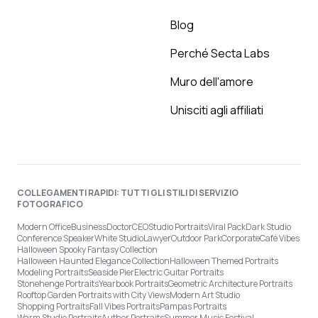
Blog
Perché Secta Labs
Muro dell'amore
Unisciti agli affiliati
COLLEGAMENTI RAPIDI: TUTTI GLI STILI DI SERVIZIO
FOTOGRAFICO
Modern Office
Business
Doctor
CEO
Studio Portraits
Viral Pack
Dark Studio
Conference Speaker
White Studio
Lawyer
Outdoor Park
Corporate
Café Vibes
Halloween Spooky Fantasy Collection
Halloween Haunted Elegance Collection
Halloween Themed Portraits
Modeling Portraits
Seaside Pier
Electric Guitar Portraits
Stonehenge Portraits
Yearbook Portraits
Geometric Architecture Portraits
Rooftop Garden Portraits with City Views
Modern Art Studio
Shopping Portraits
Fall Vibes Portraits
Pampas Portraits
Warm Studio Portraits
Author Portraits
Summer Music Festival