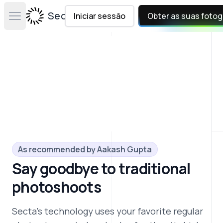
Secta Labs
Iniciar sessão
Obter as suas fotog
Open main menu
As recommended by
Aakash Gupta
Say goodbye to traditional
photoshoots
Secta's technology uses your favorite regular