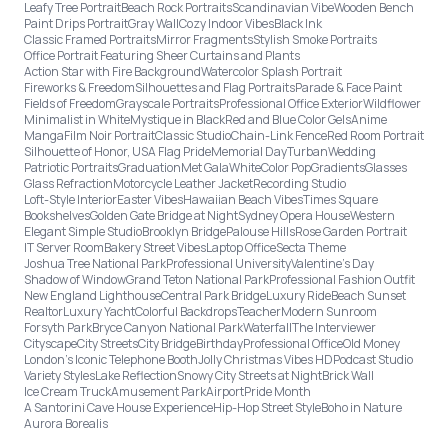
Leafy Tree Portrait
Beach Rock Portraits
Scandinavian Vibe
Wooden Bench
Paint Drips Portrait
Gray Wall
Cozy Indoor Vibes
Black Ink
Classic Framed Portraits
Mirror Fragments
Stylish Smoke Portraits
Office Portrait Featuring Sheer Curtains and Plants
Action Star with Fire Background
Watercolor Splash Portrait
Fireworks & Freedom
Silhouettes and Flag Portraits
Parade & Face Paint
Fields of Freedom
Grayscale Portraits
Professional Office Exterior
Wildflower
Minimalist in White
Mystique in Black
Red and Blue Color Gels
Anime
Manga
Film Noir Portrait
Classic Studio
Chain-Link Fence
Red Room Portrait
Silhouette of Honor, USA Flag Pride
Memorial Day
Turban
Wedding
Patriotic Portraits
Graduation
Met Gala
White
Color Pop
Gradients
Glasses
Glass Refraction
Motorcycle Leather Jacket
Recording Studio
Loft-Style Interior
Easter Vibes
Hawaiian Beach Vibes
Times Square
Bookshelves
Golden Gate Bridge at Night
Sydney Opera House
Western
Elegant Simple Studio
Brooklyn Bridge
Palouse Hills
Rose Garden Portrait
IT Server Room
Bakery Street Vibes
Laptop Office
Secta Theme
Joshua Tree National Park
Professional University
Valentine's Day
Shadow of Window
Grand Teton National Park
Professional Fashion Outfit
New England Lighthouse
Central Park Bridge
Luxury Ride
Beach Sunset
Realtor
Luxury Yacht
Colorful Backdrops
Teacher
Modern Sunroom
Forsyth Park
Bryce Canyon National Park
Waterfall
The Interviewer
Cityscape
City Streets
City Bridge
Birthday
Professional Office
Old Money
London’s Iconic Telephone Booth
Jolly Christmas Vibes HD
Podcast Studio
Variety Styles
Lake Reflection
Snowy City Streets at Night
Brick Wall
Ice Cream Truck
Amusement Park
Airport
Pride Month
A Santorini Cave House Experience
Hip-Hop Street Style
Boho in Nature
Aurora Borealis