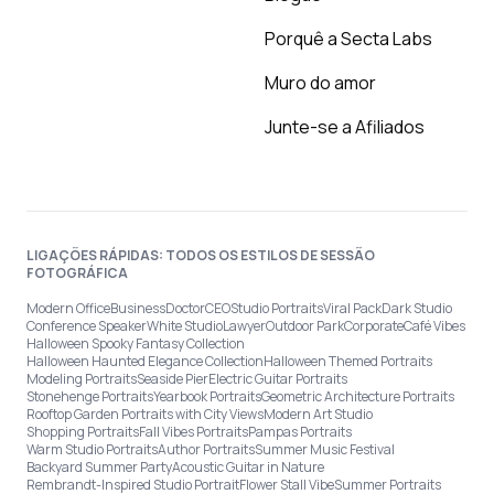
Porquê a Secta Labs
Muro do amor
Junte-se a Afiliados
LIGAÇÕES RÁPIDAS: TODOS OS ESTILOS DE SESSÃO
FOTOGRÁFICA
Modern Office
Business
Doctor
CEO
Studio Portraits
Viral Pack
Dark Studio
Conference Speaker
White Studio
Lawyer
Outdoor Park
Corporate
Café Vibes
Halloween Spooky Fantasy Collection
Halloween Haunted Elegance Collection
Halloween Themed Portraits
Modeling Portraits
Seaside Pier
Electric Guitar Portraits
Stonehenge Portraits
Yearbook Portraits
Geometric Architecture Portraits
Rooftop Garden Portraits with City Views
Modern Art Studio
Shopping Portraits
Fall Vibes Portraits
Pampas Portraits
Warm Studio Portraits
Author Portraits
Summer Music Festival
Backyard Summer Party
Acoustic Guitar in Nature
Rembrandt-Inspired Studio Portrait
Flower Stall Vibe
Summer Portraits