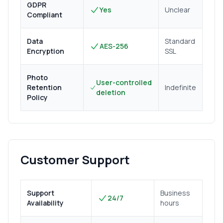
GDPR
Yes
Unclear
Compliant
Data
Standard
AES-256
Encryption
SSL
Photo
User-controlled
Retention
Indefinite
deletion
Policy
Customer Support
Support
Business
24/7
Availability
hours