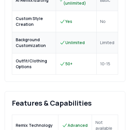
AI Remix/Editing
Basic
(unlimited)
Custom Style
Yes
No
Creation
Background
Unlimited
Limited
Customization
Outfit/Clothing
50+
10-15
Options
Features & Capabilities
Not
Remix Technology
Advanced
available