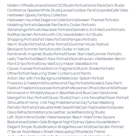
Modern Office
Business
Doctor
CEO
Studio Portraits
Viral Pack
Dark Studio
Conference Speaker
White Studio
Lawyer
Outdoor Park
Corporate
Café Vibes
Halloween Spooky Fantasy Collection
Halloween Haunted Elegance Collection
Halloween Themed Portraits
Modeling Portraits
Seaside Pier
Electric Guitar Portraits
Stonehenge Portraits
Yearbook Portraits
Geometric Architecture Portraits
Rooftop Garden Portraits with City Views
Modern Art Studio
Shopping Portraits
Fall Vibes Portraits
Pampas Portraits
Warm Studio Portraits
Author Portraits
Summer Music Festival
Backyard Summer Party
Acoustic Guitar in Nature
Rembrandt-Inspired Studio Portrait
Flower Stall Vibe
Summer Portraits
Leafy Tree Portrait
Beach Rock Portraits
Scandinavian Vibe
Wooden Bench
Paint Drips Portrait
Gray Wall
Cozy Indoor Vibes
Black Ink
Classic Framed Portraits
Mirror Fragments
Stylish Smoke Portraits
Office Portrait Featuring Sheer Curtains and Plants
Action Star with Fire Background
Watercolor Splash Portrait
Fireworks & Freedom
Silhouettes and Flag Portraits
Parade & Face Paint
Fields of Freedom
Grayscale Portraits
Professional Office Exterior
Wildflower
Minimalist in White
Mystique in Black
Red and Blue Color Gels
Anime
Manga
Film Noir Portrait
Classic Studio
Chain-Link Fence
Red Room Portrait
Silhouette of Honor, USA Flag Pride
Memorial Day
Turban
Wedding
Patriotic Portraits
Graduation
Met Gala
White
Color Pop
Gradients
Glasses
Glass Refraction
Motorcycle Leather Jacket
Recording Studio
Loft-Style Interior
Easter Vibes
Hawaiian Beach Vibes
Times Square
Bookshelves
Golden Gate Bridge at Night
Sydney Opera House
Western
Elegant Simple Studio
Brooklyn Bridge
Palouse Hills
Rose Garden Portrait
IT Server Room
Bakery Street Vibes
Laptop Office
Secta Theme