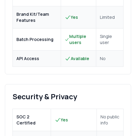
Brand Kit/Team
Yes
Limited
Features
Multiple
Single
Batch Processing
users
user
API Access
Available
No
Security & Privacy
SOC 2
No public
Yes
Certified
info