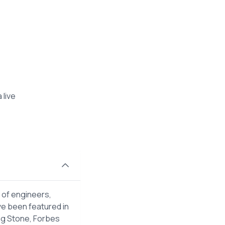
 live
 of engineers,
ve been featured in
ng Stone, Forbes