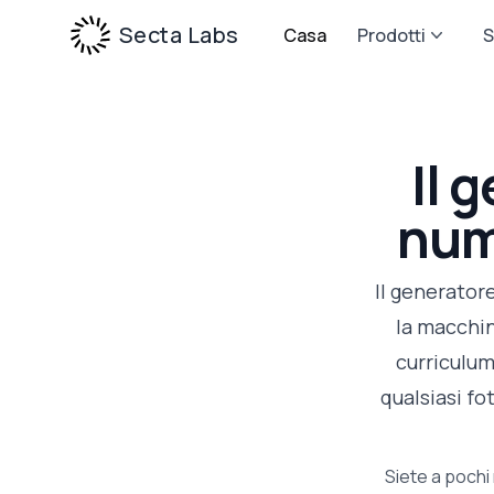
Secta Labs
Casa
Prodotti
S
Il 
nume
Il generatore
la macchin
curriculum
qualsiasi fo
Siete a pochi 