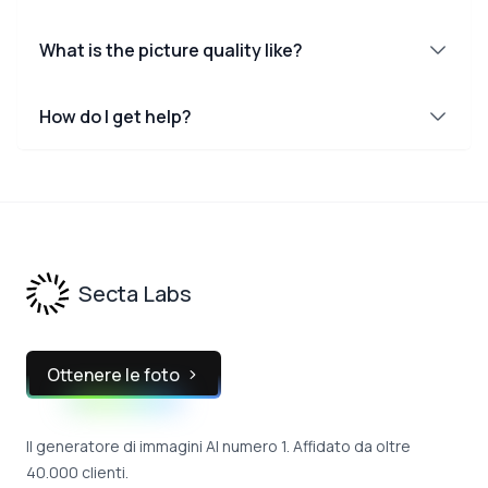
What is the picture quality like?
How do I get help?
Footer
Secta Labs
Ottenere le foto
Il generatore di immagini AI numero 1. Affidato da oltre
40.000 clienti.