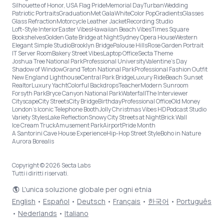
Silhouette of Honor, USA Flag Pride
Memorial Day
Turban
Wedding
Patriotic Portraits
Graduation
Met Gala
White
Color Pop
Gradients
Glasses
Glass Refraction
Motorcycle Leather Jacket
Recording Studio
Loft-Style Interior
Easter Vibes
Hawaiian Beach Vibes
Times Square
Bookshelves
Golden Gate Bridge at Night
Sydney Opera House
Western
Elegant Simple Studio
Brooklyn Bridge
Palouse Hills
Rose Garden Portrait
IT Server Room
Bakery Street Vibes
Laptop Office
Secta Theme
Joshua Tree National Park
Professional University
Valentine's Day
Shadow of Window
Grand Teton National Park
Professional Fashion Outfit
New England Lighthouse
Central Park Bridge
Luxury Ride
Beach Sunset
Realtor
Luxury Yacht
Colorful Backdrops
Teacher
Modern Sunroom
Forsyth Park
Bryce Canyon National Park
Waterfall
The Interviewer
Cityscape
City Streets
City Bridge
Birthday
Professional Office
Old Money
London’s Iconic Telephone Booth
Jolly Christmas Vibes HD
Podcast Studio
Variety Styles
Lake Reflection
Snowy City Streets at Night
Brick Wall
Ice Cream Truck
Amusement Park
Airport
Pride Month
A Santorini Cave House Experience
Hip-Hop Street Style
Boho in Nature
Aurora Borealis
Copyright © 2026 Secta Labs
Tutti i diritti riservati.
L'unica soluzione globale per ogni etnia
English
•
Español
•
Deutsch
•
Français
•
한국어
•
Português
•
Nederlands
•
Italiano