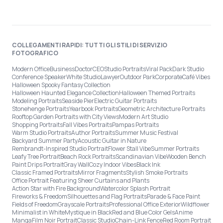
COLLEGAMENTI RAPIDI: TUTTI GLI STILI DI SERVIZIO
FOTOGRAFICO
Modern Office
Business
Doctor
CEO
Studio Portraits
Viral Pack
Dark Studio
Conference Speaker
White Studio
Lawyer
Outdoor Park
Corporate
Café Vibes
Halloween Spooky Fantasy Collection
Halloween Haunted Elegance Collection
Halloween Themed Portraits
Modeling Portraits
Seaside Pier
Electric Guitar Portraits
Stonehenge Portraits
Yearbook Portraits
Geometric Architecture Portraits
Rooftop Garden Portraits with City Views
Modern Art Studio
Shopping Portraits
Fall Vibes Portraits
Pampas Portraits
Warm Studio Portraits
Author Portraits
Summer Music Festival
Backyard Summer Party
Acoustic Guitar in Nature
Rembrandt-Inspired Studio Portrait
Flower Stall Vibe
Summer Portraits
Leafy Tree Portrait
Beach Rock Portraits
Scandinavian Vibe
Wooden Bench
Paint Drips Portrait
Gray Wall
Cozy Indoor Vibes
Black Ink
Classic Framed Portraits
Mirror Fragments
Stylish Smoke Portraits
Office Portrait Featuring Sheer Curtains and Plants
Action Star with Fire Background
Watercolor Splash Portrait
Fireworks & Freedom
Silhouettes and Flag Portraits
Parade & Face Paint
Fields of Freedom
Grayscale Portraits
Professional Office Exterior
Wildflower
Minimalist in White
Mystique in Black
Red and Blue Color Gels
Anime
Manga
Film Noir Portrait
Classic Studio
Chain-Link Fence
Red Room Portrait