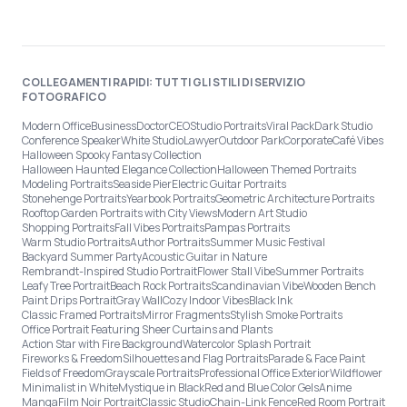
COLLEGAMENTI RAPIDI: TUTTI GLI STILI DI SERVIZIO
FOTOGRAFICO
Modern Office
Business
Doctor
CEO
Studio Portraits
Viral Pack
Dark Studio
Conference Speaker
White Studio
Lawyer
Outdoor Park
Corporate
Café Vibes
Halloween Spooky Fantasy Collection
Halloween Haunted Elegance Collection
Halloween Themed Portraits
Modeling Portraits
Seaside Pier
Electric Guitar Portraits
Stonehenge Portraits
Yearbook Portraits
Geometric Architecture Portraits
Rooftop Garden Portraits with City Views
Modern Art Studio
Shopping Portraits
Fall Vibes Portraits
Pampas Portraits
Warm Studio Portraits
Author Portraits
Summer Music Festival
Backyard Summer Party
Acoustic Guitar in Nature
Rembrandt-Inspired Studio Portrait
Flower Stall Vibe
Summer Portraits
Leafy Tree Portrait
Beach Rock Portraits
Scandinavian Vibe
Wooden Bench
Paint Drips Portrait
Gray Wall
Cozy Indoor Vibes
Black Ink
Classic Framed Portraits
Mirror Fragments
Stylish Smoke Portraits
Office Portrait Featuring Sheer Curtains and Plants
Action Star with Fire Background
Watercolor Splash Portrait
Fireworks & Freedom
Silhouettes and Flag Portraits
Parade & Face Paint
Fields of Freedom
Grayscale Portraits
Professional Office Exterior
Wildflower
Minimalist in White
Mystique in Black
Red and Blue Color Gels
Anime
Manga
Film Noir Portrait
Classic Studio
Chain-Link Fence
Red Room Portrait