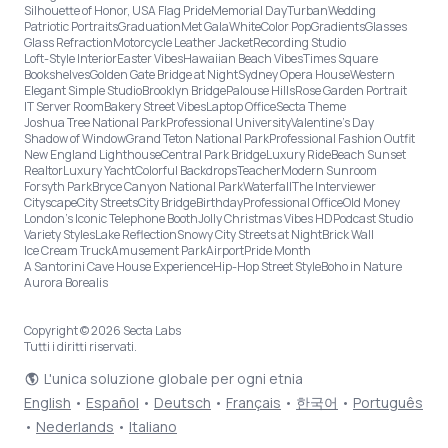
Silhouette of Honor, USA Flag Pride
Memorial Day
Turban
Wedding
Patriotic Portraits
Graduation
Met Gala
White
Color Pop
Gradients
Glasses
Glass Refraction
Motorcycle Leather Jacket
Recording Studio
Loft-Style Interior
Easter Vibes
Hawaiian Beach Vibes
Times Square
Bookshelves
Golden Gate Bridge at Night
Sydney Opera House
Western
Elegant Simple Studio
Brooklyn Bridge
Palouse Hills
Rose Garden Portrait
IT Server Room
Bakery Street Vibes
Laptop Office
Secta Theme
Joshua Tree National Park
Professional University
Valentine's Day
Shadow of Window
Grand Teton National Park
Professional Fashion Outfit
New England Lighthouse
Central Park Bridge
Luxury Ride
Beach Sunset
Realtor
Luxury Yacht
Colorful Backdrops
Teacher
Modern Sunroom
Forsyth Park
Bryce Canyon National Park
Waterfall
The Interviewer
Cityscape
City Streets
City Bridge
Birthday
Professional Office
Old Money
London’s Iconic Telephone Booth
Jolly Christmas Vibes HD
Podcast Studio
Variety Styles
Lake Reflection
Snowy City Streets at Night
Brick Wall
Ice Cream Truck
Amusement Park
Airport
Pride Month
A Santorini Cave House Experience
Hip-Hop Street Style
Boho in Nature
Aurora Borealis
Copyright © 2026 Secta Labs
Tutti i diritti riservati.
L'unica soluzione globale per ogni etnia
English
•
Español
•
Deutsch
•
Français
•
한국어
•
Português
•
Nederlands
•
Italiano