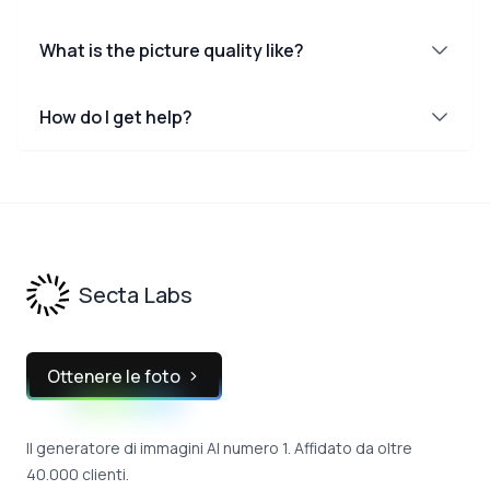
What is the picture quality like?
How do I get help?
Footer
Secta Labs
Ottenere le foto
Il generatore di immagini AI numero 1. Affidato da oltre
40.000 clienti.