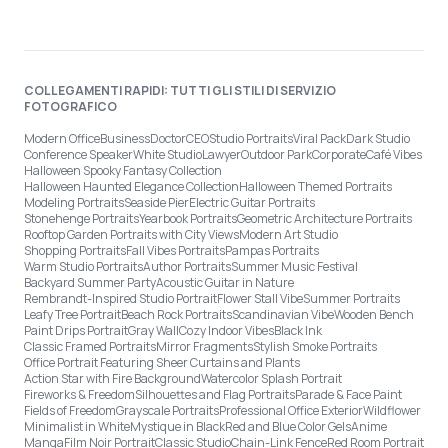
COLLEGAMENTI RAPIDI: TUTTI GLI STILI DI SERVIZIO
FOTOGRAFICO
Modern Office
Business
Doctor
CEO
Studio Portraits
Viral Pack
Dark Studio
Conference Speaker
White Studio
Lawyer
Outdoor Park
Corporate
Café Vibes
Halloween Spooky Fantasy Collection
Halloween Haunted Elegance Collection
Halloween Themed Portraits
Modeling Portraits
Seaside Pier
Electric Guitar Portraits
Stonehenge Portraits
Yearbook Portraits
Geometric Architecture Portraits
Rooftop Garden Portraits with City Views
Modern Art Studio
Shopping Portraits
Fall Vibes Portraits
Pampas Portraits
Warm Studio Portraits
Author Portraits
Summer Music Festival
Backyard Summer Party
Acoustic Guitar in Nature
Rembrandt-Inspired Studio Portrait
Flower Stall Vibe
Summer Portraits
Leafy Tree Portrait
Beach Rock Portraits
Scandinavian Vibe
Wooden Bench
Paint Drips Portrait
Gray Wall
Cozy Indoor Vibes
Black Ink
Classic Framed Portraits
Mirror Fragments
Stylish Smoke Portraits
Office Portrait Featuring Sheer Curtains and Plants
Action Star with Fire Background
Watercolor Splash Portrait
Fireworks & Freedom
Silhouettes and Flag Portraits
Parade & Face Paint
Fields of Freedom
Grayscale Portraits
Professional Office Exterior
Wildflower
Minimalist in White
Mystique in Black
Red and Blue Color Gels
Anime
Manga
Film Noir Portrait
Classic Studio
Chain-Link Fence
Red Room Portrait