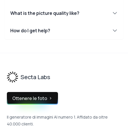
What is the picture quality like?
How do I get help?
Footer
Secta Labs
Ottenere le foto
Il generatore di immagini AI numero 1. Affidato da oltre
40.000 clienti.