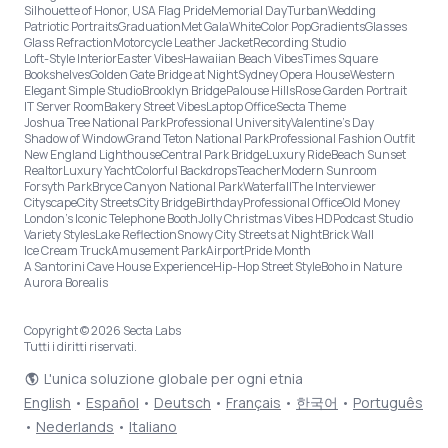
Silhouette of Honor, USA Flag Pride
Memorial Day
Turban
Wedding
Patriotic Portraits
Graduation
Met Gala
White
Color Pop
Gradients
Glasses
Glass Refraction
Motorcycle Leather Jacket
Recording Studio
Loft-Style Interior
Easter Vibes
Hawaiian Beach Vibes
Times Square
Bookshelves
Golden Gate Bridge at Night
Sydney Opera House
Western
Elegant Simple Studio
Brooklyn Bridge
Palouse Hills
Rose Garden Portrait
IT Server Room
Bakery Street Vibes
Laptop Office
Secta Theme
Joshua Tree National Park
Professional University
Valentine's Day
Shadow of Window
Grand Teton National Park
Professional Fashion Outfit
New England Lighthouse
Central Park Bridge
Luxury Ride
Beach Sunset
Realtor
Luxury Yacht
Colorful Backdrops
Teacher
Modern Sunroom
Forsyth Park
Bryce Canyon National Park
Waterfall
The Interviewer
Cityscape
City Streets
City Bridge
Birthday
Professional Office
Old Money
London’s Iconic Telephone Booth
Jolly Christmas Vibes HD
Podcast Studio
Variety Styles
Lake Reflection
Snowy City Streets at Night
Brick Wall
Ice Cream Truck
Amusement Park
Airport
Pride Month
A Santorini Cave House Experience
Hip-Hop Street Style
Boho in Nature
Aurora Borealis
Copyright © 2026 Secta Labs
Tutti i diritti riservati.
L'unica soluzione globale per ogni etnia
English
•
Español
•
Deutsch
•
Français
•
한국어
•
Português
•
Nederlands
•
Italiano