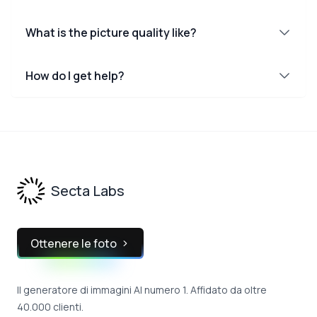
What is the picture quality like?
How do I get help?
Footer
Secta Labs
Ottenere le foto
Il generatore di immagini AI numero 1. Affidato da oltre
40.000 clienti.