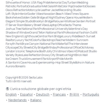
Silhouette of Honor, USA Flag Pride
Memorial Day
Turban
Wedding
Patriotic Portraits
Graduation
Met Gala
White
Color Pop
Gradients
Glasses
Glass Refraction
Motorcycle Leather Jacket
Recording Studio
Loft-Style Interior
Easter Vibes
Hawaiian Beach Vibes
Times Square
Bookshelves
Golden Gate Bridge at Night
Sydney Opera House
Western
Elegant Simple Studio
Brooklyn Bridge
Palouse Hills
Rose Garden Portrait
IT Server Room
Bakery Street Vibes
Laptop Office
Secta Theme
Joshua Tree National Park
Professional University
Valentine's Day
Shadow of Window
Grand Teton National Park
Professional Fashion Outfit
New England Lighthouse
Central Park Bridge
Luxury Ride
Beach Sunset
Realtor
Luxury Yacht
Colorful Backdrops
Teacher
Modern Sunroom
Forsyth Park
Bryce Canyon National Park
Waterfall
The Interviewer
Cityscape
City Streets
City Bridge
Birthday
Professional Office
Old Money
London’s Iconic Telephone Booth
Jolly Christmas Vibes HD
Podcast Studio
Variety Styles
Lake Reflection
Snowy City Streets at Night
Brick Wall
Ice Cream Truck
Amusement Park
Airport
Pride Month
A Santorini Cave House Experience
Hip-Hop Street Style
Boho in Nature
Aurora Borealis
Copyright © 2026 Secta Labs
Tutti i diritti riservati.
L'unica soluzione globale per ogni etnia
English
•
Español
•
Deutsch
•
Français
•
한국어
•
Português
•
Nederlands
•
Italiano