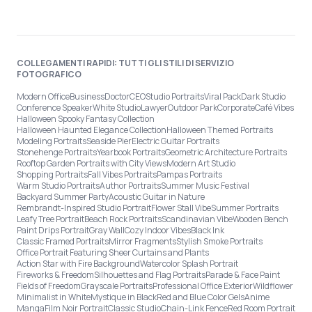
COLLEGAMENTI RAPIDI: TUTTI GLI STILI DI SERVIZIO
FOTOGRAFICO
Modern Office
Business
Doctor
CEO
Studio Portraits
Viral Pack
Dark Studio
Conference Speaker
White Studio
Lawyer
Outdoor Park
Corporate
Café Vibes
Halloween Spooky Fantasy Collection
Halloween Haunted Elegance Collection
Halloween Themed Portraits
Modeling Portraits
Seaside Pier
Electric Guitar Portraits
Stonehenge Portraits
Yearbook Portraits
Geometric Architecture Portraits
Rooftop Garden Portraits with City Views
Modern Art Studio
Shopping Portraits
Fall Vibes Portraits
Pampas Portraits
Warm Studio Portraits
Author Portraits
Summer Music Festival
Backyard Summer Party
Acoustic Guitar in Nature
Rembrandt-Inspired Studio Portrait
Flower Stall Vibe
Summer Portraits
Leafy Tree Portrait
Beach Rock Portraits
Scandinavian Vibe
Wooden Bench
Paint Drips Portrait
Gray Wall
Cozy Indoor Vibes
Black Ink
Classic Framed Portraits
Mirror Fragments
Stylish Smoke Portraits
Office Portrait Featuring Sheer Curtains and Plants
Action Star with Fire Background
Watercolor Splash Portrait
Fireworks & Freedom
Silhouettes and Flag Portraits
Parade & Face Paint
Fields of Freedom
Grayscale Portraits
Professional Office Exterior
Wildflower
Minimalist in White
Mystique in Black
Red and Blue Color Gels
Anime
Manga
Film Noir Portrait
Classic Studio
Chain-Link Fence
Red Room Portrait