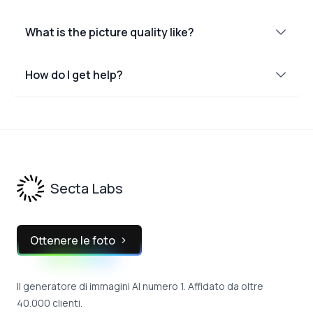
What is the picture quality like?
How do I get help?
Footer
Secta Labs
Ottenere le foto
Il generatore di immagini AI numero 1. Affidato da oltre
40.000 clienti.