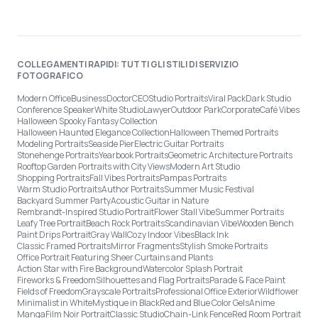
COLLEGAMENTI RAPIDI: TUTTI GLI STILI DI SERVIZIO
FOTOGRAFICO
Modern Office
Business
Doctor
CEO
Studio Portraits
Viral Pack
Dark Studio
Conference Speaker
White Studio
Lawyer
Outdoor Park
Corporate
Café Vibes
Halloween Spooky Fantasy Collection
Halloween Haunted Elegance Collection
Halloween Themed Portraits
Modeling Portraits
Seaside Pier
Electric Guitar Portraits
Stonehenge Portraits
Yearbook Portraits
Geometric Architecture Portraits
Rooftop Garden Portraits with City Views
Modern Art Studio
Shopping Portraits
Fall Vibes Portraits
Pampas Portraits
Warm Studio Portraits
Author Portraits
Summer Music Festival
Backyard Summer Party
Acoustic Guitar in Nature
Rembrandt-Inspired Studio Portrait
Flower Stall Vibe
Summer Portraits
Leafy Tree Portrait
Beach Rock Portraits
Scandinavian Vibe
Wooden Bench
Paint Drips Portrait
Gray Wall
Cozy Indoor Vibes
Black Ink
Classic Framed Portraits
Mirror Fragments
Stylish Smoke Portraits
Office Portrait Featuring Sheer Curtains and Plants
Action Star with Fire Background
Watercolor Splash Portrait
Fireworks & Freedom
Silhouettes and Flag Portraits
Parade & Face Paint
Fields of Freedom
Grayscale Portraits
Professional Office Exterior
Wildflower
Minimalist in White
Mystique in Black
Red and Blue Color Gels
Anime
Manga
Film Noir Portrait
Classic Studio
Chain-Link Fence
Red Room Portrait