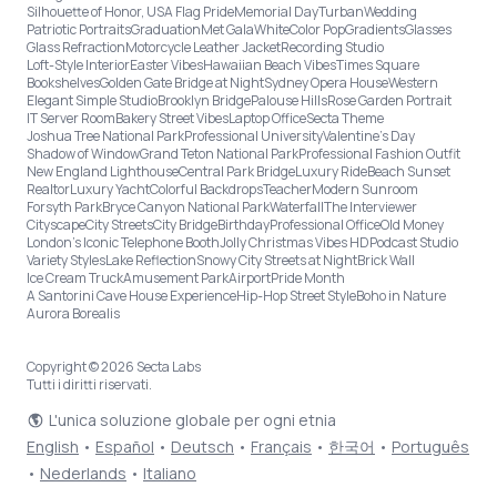
Silhouette of Honor, USA Flag Pride
Memorial Day
Turban
Wedding
Patriotic Portraits
Graduation
Met Gala
White
Color Pop
Gradients
Glasses
Glass Refraction
Motorcycle Leather Jacket
Recording Studio
Loft-Style Interior
Easter Vibes
Hawaiian Beach Vibes
Times Square
Bookshelves
Golden Gate Bridge at Night
Sydney Opera House
Western
Elegant Simple Studio
Brooklyn Bridge
Palouse Hills
Rose Garden Portrait
IT Server Room
Bakery Street Vibes
Laptop Office
Secta Theme
Joshua Tree National Park
Professional University
Valentine's Day
Shadow of Window
Grand Teton National Park
Professional Fashion Outfit
New England Lighthouse
Central Park Bridge
Luxury Ride
Beach Sunset
Realtor
Luxury Yacht
Colorful Backdrops
Teacher
Modern Sunroom
Forsyth Park
Bryce Canyon National Park
Waterfall
The Interviewer
Cityscape
City Streets
City Bridge
Birthday
Professional Office
Old Money
London’s Iconic Telephone Booth
Jolly Christmas Vibes HD
Podcast Studio
Variety Styles
Lake Reflection
Snowy City Streets at Night
Brick Wall
Ice Cream Truck
Amusement Park
Airport
Pride Month
A Santorini Cave House Experience
Hip-Hop Street Style
Boho in Nature
Aurora Borealis
Copyright © 2026 Secta Labs
Tutti i diritti riservati.
L'unica soluzione globale per ogni etnia
English
•
Español
•
Deutsch
•
Français
•
한국어
•
Português
•
Nederlands
•
Italiano