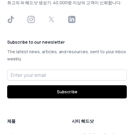
최고의 AI 헤드샷 생성기. 40,000명 이상의 고객이 신뢰합니다.
TikTok
Instagram
X
LinkedIn
Subscribe to our newsletter
The latest news, articles, and resources, sent to your inbox
weekly.
Email address
Subscribe
제품
시티 헤드샷