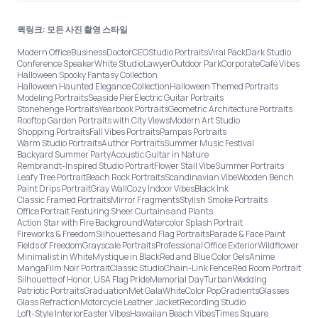
퀵링크: 모든 사진 촬영 스타일
Modern Office
Business
Doctor
CEO
Studio Portraits
Viral Pack
Dark Studio
Conference Speaker
White Studio
Lawyer
Outdoor Park
Corporate
Café Vibes
Halloween Spooky Fantasy Collection
Halloween Haunted Elegance Collection
Halloween Themed Portraits
Modeling Portraits
Seaside Pier
Electric Guitar Portraits
Stonehenge Portraits
Yearbook Portraits
Geometric Architecture Portraits
Rooftop Garden Portraits with City Views
Modern Art Studio
Shopping Portraits
Fall Vibes Portraits
Pampas Portraits
Warm Studio Portraits
Author Portraits
Summer Music Festival
Backyard Summer Party
Acoustic Guitar in Nature
Rembrandt-Inspired Studio Portrait
Flower Stall Vibe
Summer Portraits
Leafy Tree Portrait
Beach Rock Portraits
Scandinavian Vibe
Wooden Bench
Paint Drips Portrait
Gray Wall
Cozy Indoor Vibes
Black Ink
Classic Framed Portraits
Mirror Fragments
Stylish Smoke Portraits
Office Portrait Featuring Sheer Curtains and Plants
Action Star with Fire Background
Watercolor Splash Portrait
Fireworks & Freedom
Silhouettes and Flag Portraits
Parade & Face Paint
Fields of Freedom
Grayscale Portraits
Professional Office Exterior
Wildflower
Minimalist in White
Mystique in Black
Red and Blue Color Gels
Anime
Manga
Film Noir Portrait
Classic Studio
Chain-Link Fence
Red Room Portrait
Silhouette of Honor, USA Flag Pride
Memorial Day
Turban
Wedding
Patriotic Portraits
Graduation
Met Gala
White
Color Pop
Gradients
Glasses
Glass Refraction
Motorcycle Leather Jacket
Recording Studio
Loft-Style Interior
Easter Vibes
Hawaiian Beach Vibes
Times Square