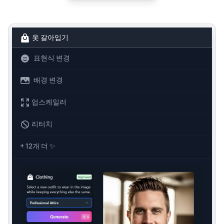
옷 갈아입기
표현식 변경
배경 변경
업스케일러
리터치
+ 12개 더
✨