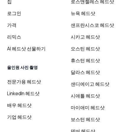
집
로스앤젤레스 헤드샷
로그인
뉴욕 헤드샷
가격
샌프란시스코 헤드샷
리믹스
시카고 헤드샷
AI 헤드샷 선물하기
오스틴 헤드샷
휴스턴 헤드샷
올인원 사진 촬영
달라스 헤드샷
전문가용 헤드샷
샌디에이고 헤드샷
LinkedIn 헤드샷
시애틀 헤드샷
배우 헤드샷
마이애미 헤드샷
기업 헤드샷
보스턴 헤드샷
덴버 헤드샷