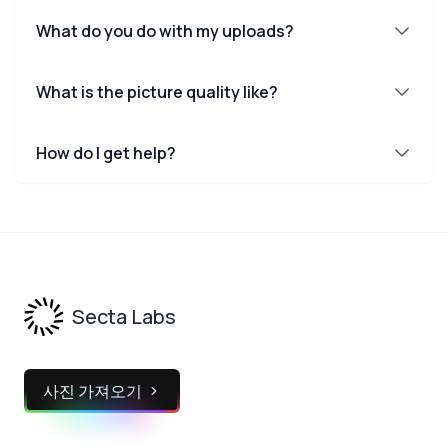
What do you do with my uploads?
What is the picture quality like?
How do I get help?
Footer
Secta Labs
사진 가져오기