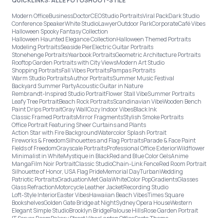
QUICKLINKS: ALLE FOTOSHOOT-STILE
Modern Office
Business
Doctor
CEO
Studio Portraits
Viral Pack
Dark Studio
Conference Speaker
White Studio
Lawyer
Outdoor Park
Corporate
Café Vibes
Halloween Spooky Fantasy Collection
Halloween Haunted Elegance Collection
Halloween Themed Portraits
Modeling Portraits
Seaside Pier
Electric Guitar Portraits
Stonehenge Portraits
Yearbook Portraits
Geometric Architecture Portraits
Rooftop Garden Portraits with City Views
Modern Art Studio
Shopping Portraits
Fall Vibes Portraits
Pampas Portraits
Warm Studio Portraits
Author Portraits
Summer Music Festival
Backyard Summer Party
Acoustic Guitar in Nature
Rembrandt-Inspired Studio Portrait
Flower Stall Vibe
Summer Portraits
Leafy Tree Portrait
Beach Rock Portraits
Scandinavian Vibe
Wooden Bench
Paint Drips Portrait
Gray Wall
Cozy Indoor Vibes
Black Ink
Classic Framed Portraits
Mirror Fragments
Stylish Smoke Portraits
Office Portrait Featuring Sheer Curtains and Plants
Action Star with Fire Background
Watercolor Splash Portrait
Fireworks & Freedom
Silhouettes and Flag Portraits
Parade & Face Paint
Fields of Freedom
Grayscale Portraits
Professional Office Exterior
Wildflower
Minimalist in White
Mystique in Black
Red and Blue Color Gels
Anime
Manga
Film Noir Portrait
Classic Studio
Chain-Link Fence
Red Room Portrait
Silhouette of Honor, USA Flag Pride
Memorial Day
Turban
Wedding
Patriotic Portraits
Graduation
Met Gala
White
Color Pop
Gradients
Glasses
Glass Refraction
Motorcycle Leather Jacket
Recording Studio
Loft-Style Interior
Easter Vibes
Hawaiian Beach Vibes
Times Square
Bookshelves
Golden Gate Bridge at Night
Sydney Opera House
Western
Elegant Simple Studio
Brooklyn Bridge
Palouse Hills
Rose Garden Portrait