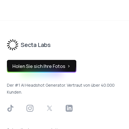
Footer
Secta Labs
Holen Sie sich Ihre Fotos
Der #1 AI Headshot Generator. Vertraut von über 40.000
Kunden.
TikTok
Instagram
X
LinkedIn