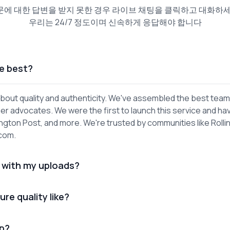
문에 대한 답변을 받지 못한 경우 라이브 채팅을 클릭하고 대화하세
우리는 24/7 정도이며 신속하게 응답해야 합니다
e best?
out quality and authenticity. We've assembled the best team
er advocates. We were the first to launch this service and ha
gton Post, and more. We're trusted by communities like Rolli
.com.
 with my uploads?
ure quality like?
lp?