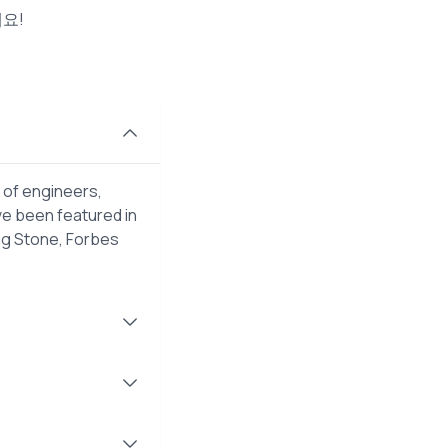
요!
 of engineers,
ve been featured in
ng Stone, Forbes