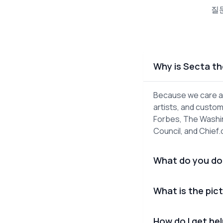
질
Why is Secta th
Because we care ab
artists, and custom
Forbes, The Washin
Council, and Chief
What do you do
What is the pict
How do I get he