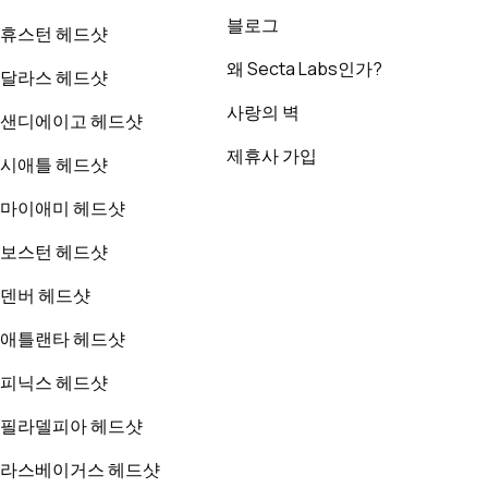
블로그
휴스턴 헤드샷
왜 Secta Labs인가?
달라스 헤드샷
사랑의 벽
샌디에이고 헤드샷
제휴사 가입
시애틀 헤드샷
마이애미 헤드샷
보스턴 헤드샷
덴버 헤드샷
애틀랜타 헤드샷
피닉스 헤드샷
필라델피아 헤드샷
라스베이거스 헤드샷