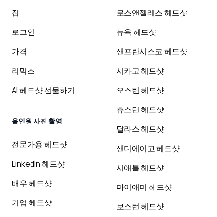
집
로스앤젤레스 헤드샷
로그인
뉴욕 헤드샷
가격
샌프란시스코 헤드샷
리믹스
시카고 헤드샷
AI 헤드샷 선물하기
오스틴 헤드샷
휴스턴 헤드샷
올인원 사진 촬영
달라스 헤드샷
전문가용 헤드샷
샌디에이고 헤드샷
LinkedIn 헤드샷
시애틀 헤드샷
배우 헤드샷
마이애미 헤드샷
기업 헤드샷
보스턴 헤드샷