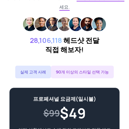
세요.
28,106,118
헤드샷 전달
직접 해보자!
실제 고객 사례
90개 이상의 스타일 선택 가능
프로페셔널 요금제(일시불)
$
49
$99