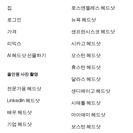
집
로스앤젤레스 헤드샷
로그인
뉴욕 헤드샷
가격
샌프란시스코 헤드샷
리믹스
시카고 헤드샷
AI 헤드샷 선물하기
오스틴 헤드샷
휴스턴 헤드샷
올인원 사진 촬영
달라스 헤드샷
전문가용 헤드샷
샌디에이고 헤드샷
LinkedIn 헤드샷
시애틀 헤드샷
배우 헤드샷
마이애미 헤드샷
기업 헤드샷
보스턴 헤드샷