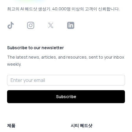
최고의 AI 헤드샷 생성기. 40,000명 이상의 고객이 신뢰합니다.
TikTok
Instagram
X
LinkedIn
Subscribe to our newsletter
The latest news, articles, and resources, sent to your inbox
weekly.
Email address
Subscribe
제품
시티 헤드샷