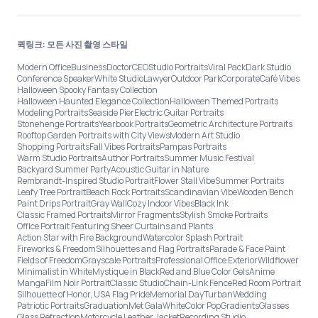
퀵링크: 모든 사진 촬영 스타일
Modern Office
Business
Doctor
CEO
Studio Portraits
Viral Pack
Dark Studio
Conference Speaker
White Studio
Lawyer
Outdoor Park
Corporate
Café Vibes
Halloween Spooky Fantasy Collection
Halloween Haunted Elegance Collection
Halloween Themed Portraits
Modeling Portraits
Seaside Pier
Electric Guitar Portraits
Stonehenge Portraits
Yearbook Portraits
Geometric Architecture Portraits
Rooftop Garden Portraits with City Views
Modern Art Studio
Shopping Portraits
Fall Vibes Portraits
Pampas Portraits
Warm Studio Portraits
Author Portraits
Summer Music Festival
Backyard Summer Party
Acoustic Guitar in Nature
Rembrandt-Inspired Studio Portrait
Flower Stall Vibe
Summer Portraits
Leafy Tree Portrait
Beach Rock Portraits
Scandinavian Vibe
Wooden Bench
Paint Drips Portrait
Gray Wall
Cozy Indoor Vibes
Black Ink
Classic Framed Portraits
Mirror Fragments
Stylish Smoke Portraits
Office Portrait Featuring Sheer Curtains and Plants
Action Star with Fire Background
Watercolor Splash Portrait
Fireworks & Freedom
Silhouettes and Flag Portraits
Parade & Face Paint
Fields of Freedom
Grayscale Portraits
Professional Office Exterior
Wildflower
Minimalist in White
Mystique in Black
Red and Blue Color Gels
Anime
Manga
Film Noir Portrait
Classic Studio
Chain-Link Fence
Red Room Portrait
Silhouette of Honor, USA Flag Pride
Memorial Day
Turban
Wedding
Patriotic Portraits
Graduation
Met Gala
White
Color Pop
Gradients
Glasses
Glass Refraction
Motorcycle Leather Jacket
Recording Studio