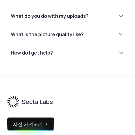
What do you do with my uploads?
What is the picture quality like?
How do I get help?
Footer
Secta Labs
사진 가져오기