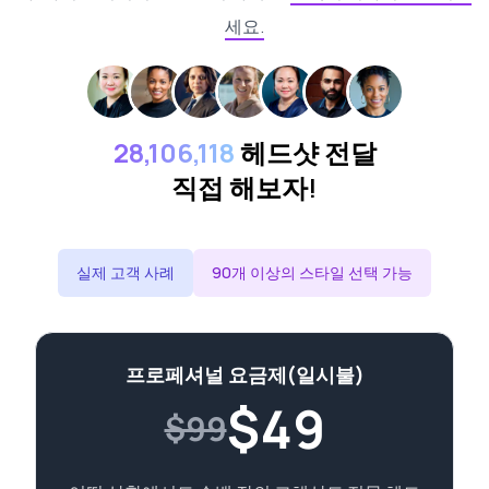
세요.
28,106,118
헤드샷 전달
직접 해보자!
실제 고객 사례
90개 이상의 스타일 선택 가능
프로페셔널 요금제(일시불)
$
49
$99