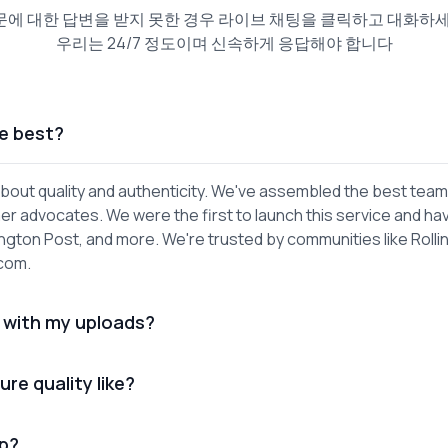
문에 대한 답변을 받지 못한 경우 라이브 채팅을 클릭하고 대화하세
우리는 24/7 정도이며 신속하게 응답해야 합니다
e best?
out quality and authenticity. We've assembled the best team
er advocates. We were the first to launch this service and ha
gton Post, and more. We're trusted by communities like Rolli
.com.
 with my uploads?
ure quality like?
lp?