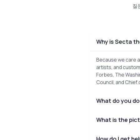
질
Why is Secta th
Because we care ab
artists, and custom
Forbes, The Washin
Council, and Chief
What do you do
What is the pict
How do I get he