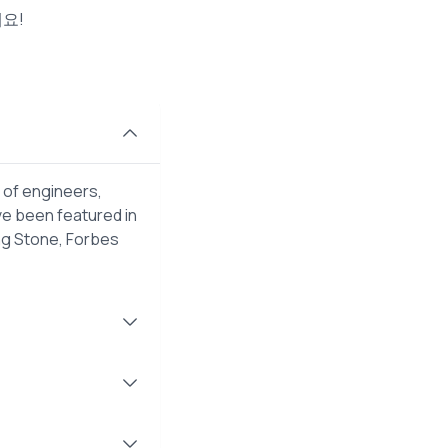
요!
 of engineers,
ve been featured in
ng Stone, Forbes