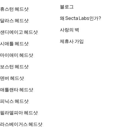
블로그
휴스턴 헤드샷
왜 Secta Labs인가?
달라스 헤드샷
사랑의 벽
샌디에이고 헤드샷
제휴사 가입
시애틀 헤드샷
마이애미 헤드샷
보스턴 헤드샷
덴버 헤드샷
애틀랜타 헤드샷
피닉스 헤드샷
필라델피아 헤드샷
라스베이거스 헤드샷