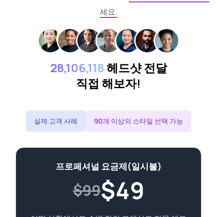
세요.
28,106,118
헤드샷 전달
직접 해보자!
실제 고객 사례
90개 이상의 스타일 선택 가능
프로페셔널 요금제(일시불)
$
49
$99