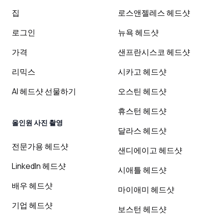
집
로스앤젤레스 헤드샷
로그인
뉴욕 헤드샷
가격
샌프란시스코 헤드샷
리믹스
시카고 헤드샷
AI 헤드샷 선물하기
오스틴 헤드샷
휴스턴 헤드샷
올인원 사진 촬영
달라스 헤드샷
전문가용 헤드샷
샌디에이고 헤드샷
LinkedIn 헤드샷
시애틀 헤드샷
배우 헤드샷
마이애미 헤드샷
기업 헤드샷
보스턴 헤드샷