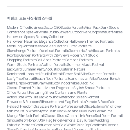
퀵링크: 모든 사진 촬영 스타일
Modern Office
Business
Doctor
CEO
Studio Portraits
Viral Pack
Dark Studio
Conference Speaker
White Studio
Lawyer
Outdoor Park
Corporate
Café Vibes
Halloween Spooky Fantasy Collection
Halloween Haunted Elegance Collection
Halloween Themed Portraits
Modeling Portraits
Seaside Pier
Electric Guitar Portraits
Stonehenge Portraits
Yearbook Portraits
Geometric Architecture Portraits
Rooftop Garden Portraits with City Views
Modern Art Studio
Shopping Portraits
Fall Vibes Portraits
Pampas Portraits
Warm Studio Portraits
Author Portraits
Summer Music Festival
Backyard Summer Party
Acoustic Guitar in Nature
Rembrandt-Inspired Studio Portrait
Flower Stall Vibe
Summer Portraits
Leafy Tree Portrait
Beach Rock Portraits
Scandinavian Vibe
Wooden Bench
Paint Drips Portrait
Gray Wall
Cozy Indoor Vibes
Black Ink
Classic Framed Portraits
Mirror Fragments
Stylish Smoke Portraits
Office Portrait Featuring Sheer Curtains and Plants
Action Star with Fire Background
Watercolor Splash Portrait
Fireworks & Freedom
Silhouettes and Flag Portraits
Parade & Face Paint
Fields of Freedom
Grayscale Portraits
Professional Office Exterior
Wildflower
Minimalist in White
Mystique in Black
Red and Blue Color Gels
Anime
Manga
Film Noir Portrait
Classic Studio
Chain-Link Fence
Red Room Portrait
Silhouette of Honor, USA Flag Pride
Memorial Day
Turban
Wedding
Patriotic Portraits
Graduation
Met Gala
White
Color Pop
Gradients
Glasses
Glass Refraction
Motorcycle Leather Jacket
Recording Studio