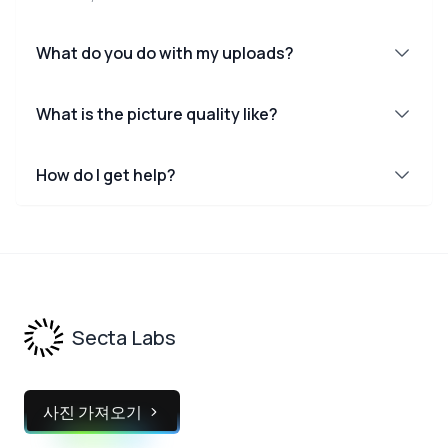
What do you do with my uploads?
What is the picture quality like?
How do I get help?
Footer
Secta Labs
사진 가져오기