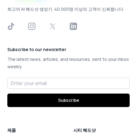
최고의 AI 헤드샷 생성기. 40,000명 이상의 고객이 신뢰합니다.
TikTok
Instagram
X
LinkedIn
Subscribe to our newsletter
The latest news, articles, and resources, sent to your inbox
weekly.
Email address
Subscribe
제품
시티 헤드샷