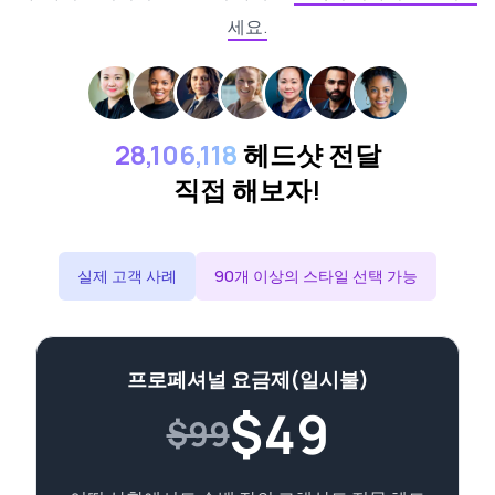
세요.
28,106,118
헤드샷 전달
직접 해보자!
실제 고객 사례
90개 이상의 스타일 선택 가능
프로페셔널 요금제(일시불)
$
49
$99