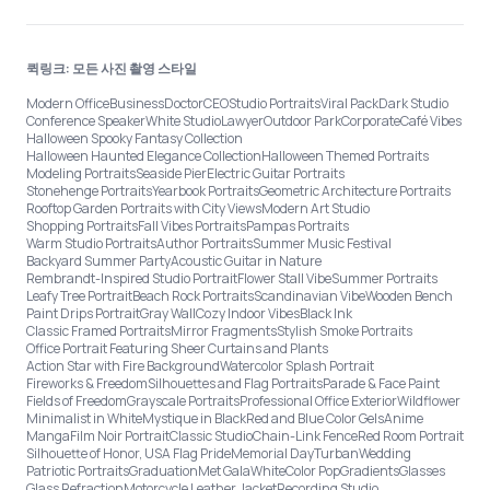
퀵링크: 모든 사진 촬영 스타일
Modern Office
Business
Doctor
CEO
Studio Portraits
Viral Pack
Dark Studio
Conference Speaker
White Studio
Lawyer
Outdoor Park
Corporate
Café Vibes
Halloween Spooky Fantasy Collection
Halloween Haunted Elegance Collection
Halloween Themed Portraits
Modeling Portraits
Seaside Pier
Electric Guitar Portraits
Stonehenge Portraits
Yearbook Portraits
Geometric Architecture Portraits
Rooftop Garden Portraits with City Views
Modern Art Studio
Shopping Portraits
Fall Vibes Portraits
Pampas Portraits
Warm Studio Portraits
Author Portraits
Summer Music Festival
Backyard Summer Party
Acoustic Guitar in Nature
Rembrandt-Inspired Studio Portrait
Flower Stall Vibe
Summer Portraits
Leafy Tree Portrait
Beach Rock Portraits
Scandinavian Vibe
Wooden Bench
Paint Drips Portrait
Gray Wall
Cozy Indoor Vibes
Black Ink
Classic Framed Portraits
Mirror Fragments
Stylish Smoke Portraits
Office Portrait Featuring Sheer Curtains and Plants
Action Star with Fire Background
Watercolor Splash Portrait
Fireworks & Freedom
Silhouettes and Flag Portraits
Parade & Face Paint
Fields of Freedom
Grayscale Portraits
Professional Office Exterior
Wildflower
Minimalist in White
Mystique in Black
Red and Blue Color Gels
Anime
Manga
Film Noir Portrait
Classic Studio
Chain-Link Fence
Red Room Portrait
Silhouette of Honor, USA Flag Pride
Memorial Day
Turban
Wedding
Patriotic Portraits
Graduation
Met Gala
White
Color Pop
Gradients
Glasses
Glass Refraction
Motorcycle Leather Jacket
Recording Studio