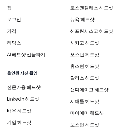
집
로스앤젤레스 헤드샷
로그인
뉴욕 헤드샷
가격
샌프란시스코 헤드샷
리믹스
시카고 헤드샷
AI 헤드샷 선물하기
오스틴 헤드샷
휴스턴 헤드샷
올인원 사진 촬영
달라스 헤드샷
전문가용 헤드샷
샌디에이고 헤드샷
LinkedIn 헤드샷
시애틀 헤드샷
배우 헤드샷
마이애미 헤드샷
기업 헤드샷
보스턴 헤드샷