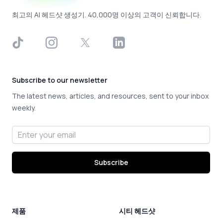
최고의 AI 헤드샷 생성기. 40,000명 이상의 고객이 신뢰합니다.
TikTok
Instagram
X
LinkedIn
Subscribe to our newsletter
The latest news, articles, and resources, sent to your inbox
weekly.
Email address
Subscribe
제품
시티 헤드샷