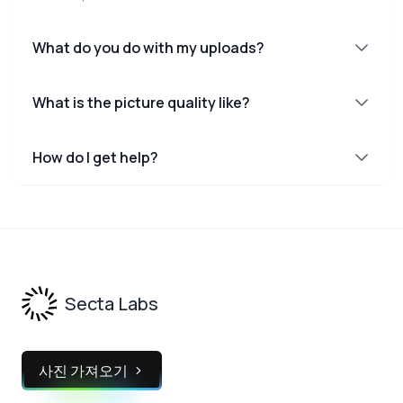
What do you do with my uploads?
What is the picture quality like?
How do I get help?
Footer
Secta Labs
사진 가져오기