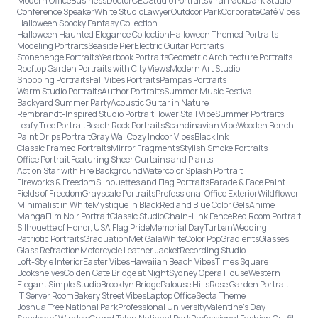
Modern Office
Business
Doctor
CEO
Studio Portraits
Viral Pack
Dark Studio
Conference Speaker
White Studio
Lawyer
Outdoor Park
Corporate
Café Vibes
Halloween Spooky Fantasy Collection
Halloween Haunted Elegance Collection
Halloween Themed Portraits
Modeling Portraits
Seaside Pier
Electric Guitar Portraits
Stonehenge Portraits
Yearbook Portraits
Geometric Architecture Portraits
Rooftop Garden Portraits with City Views
Modern Art Studio
Shopping Portraits
Fall Vibes Portraits
Pampas Portraits
Warm Studio Portraits
Author Portraits
Summer Music Festival
Backyard Summer Party
Acoustic Guitar in Nature
Rembrandt-Inspired Studio Portrait
Flower Stall Vibe
Summer Portraits
Leafy Tree Portrait
Beach Rock Portraits
Scandinavian Vibe
Wooden Bench
Paint Drips Portrait
Gray Wall
Cozy Indoor Vibes
Black Ink
Classic Framed Portraits
Mirror Fragments
Stylish Smoke Portraits
Office Portrait Featuring Sheer Curtains and Plants
Action Star with Fire Background
Watercolor Splash Portrait
Fireworks & Freedom
Silhouettes and Flag Portraits
Parade & Face Paint
Fields of Freedom
Grayscale Portraits
Professional Office Exterior
Wildflower
Minimalist in White
Mystique in Black
Red and Blue Color Gels
Anime
Manga
Film Noir Portrait
Classic Studio
Chain-Link Fence
Red Room Portrait
Silhouette of Honor, USA Flag Pride
Memorial Day
Turban
Wedding
Patriotic Portraits
Graduation
Met Gala
White
Color Pop
Gradients
Glasses
Glass Refraction
Motorcycle Leather Jacket
Recording Studio
Loft-Style Interior
Easter Vibes
Hawaiian Beach Vibes
Times Square
Bookshelves
Golden Gate Bridge at Night
Sydney Opera House
Western
Elegant Simple Studio
Brooklyn Bridge
Palouse Hills
Rose Garden Portrait
IT Server Room
Bakery Street Vibes
Laptop Office
Secta Theme
Joshua Tree National Park
Professional University
Valentine's Day