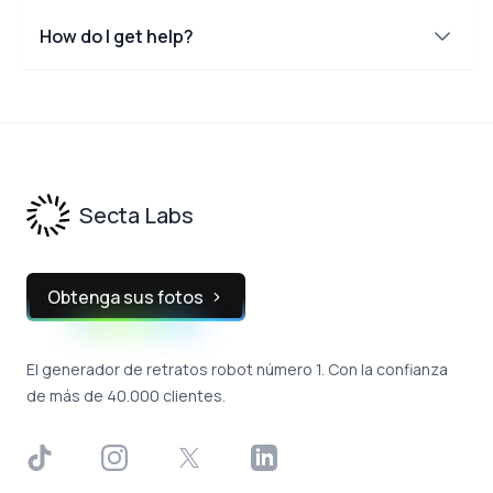
How do I get help?
Footer
Secta Labs
Obtenga sus fotos
El generador de retratos robot número 1. Con la confianza
de más de 40.000 clientes.
TikTok
Instagram
X
LinkedIn