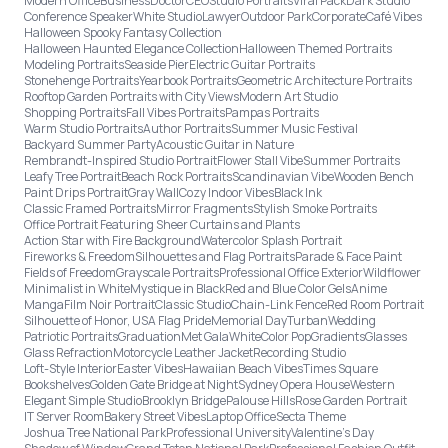
Modern Office
Business
Doctor
CEO
Studio Portraits
Viral Pack
Dark Studio
Conference Speaker
White Studio
Lawyer
Outdoor Park
Corporate
Café Vibes
Halloween Spooky Fantasy Collection
Halloween Haunted Elegance Collection
Halloween Themed Portraits
Modeling Portraits
Seaside Pier
Electric Guitar Portraits
Stonehenge Portraits
Yearbook Portraits
Geometric Architecture Portraits
Rooftop Garden Portraits with City Views
Modern Art Studio
Shopping Portraits
Fall Vibes Portraits
Pampas Portraits
Warm Studio Portraits
Author Portraits
Summer Music Festival
Backyard Summer Party
Acoustic Guitar in Nature
Rembrandt-Inspired Studio Portrait
Flower Stall Vibe
Summer Portraits
Leafy Tree Portrait
Beach Rock Portraits
Scandinavian Vibe
Wooden Bench
Paint Drips Portrait
Gray Wall
Cozy Indoor Vibes
Black Ink
Classic Framed Portraits
Mirror Fragments
Stylish Smoke Portraits
Office Portrait Featuring Sheer Curtains and Plants
Action Star with Fire Background
Watercolor Splash Portrait
Fireworks & Freedom
Silhouettes and Flag Portraits
Parade & Face Paint
Fields of Freedom
Grayscale Portraits
Professional Office Exterior
Wildflower
Minimalist in White
Mystique in Black
Red and Blue Color Gels
Anime
Manga
Film Noir Portrait
Classic Studio
Chain-Link Fence
Red Room Portrait
Silhouette of Honor, USA Flag Pride
Memorial Day
Turban
Wedding
Patriotic Portraits
Graduation
Met Gala
White
Color Pop
Gradients
Glasses
Glass Refraction
Motorcycle Leather Jacket
Recording Studio
Loft-Style Interior
Easter Vibes
Hawaiian Beach Vibes
Times Square
Bookshelves
Golden Gate Bridge at Night
Sydney Opera House
Western
Elegant Simple Studio
Brooklyn Bridge
Palouse Hills
Rose Garden Portrait
IT Server Room
Bakery Street Vibes
Laptop Office
Secta Theme
Joshua Tree National Park
Professional University
Valentine's Day