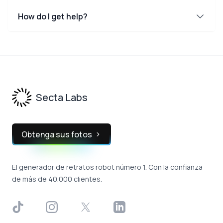
How do I get help?
Footer
Secta Labs
Obtenga sus fotos
El generador de retratos robot número 1. Con la confianza
de más de 40.000 clientes.
TikTok
Instagram
X
LinkedIn