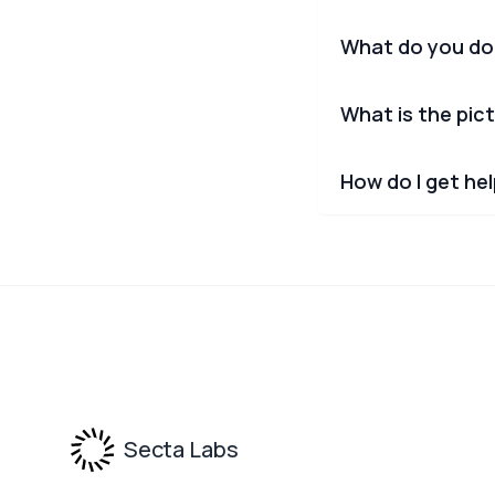
What do you do
What is the pict
How do I get he
Footer
Secta Labs