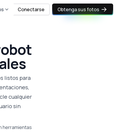
os
Conectarse
Obtenga sus fotos
robot
ales
s listos para
sentaciones,
cle cualquier
uario sin
on herramientas