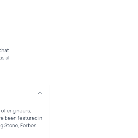
chat
as al
 of engineers,
ve been featured in
ng Stone, Forbes