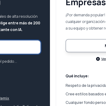
9
Empresas
¡Por demanda popular!
les de alta resolución
cualquier organización
elige entre más de 200
a su equipo y obtener 
tante con IA.
Ve
 pedido...
Qué incluye:
Respeto de la privacida
Cree estilos basados 
 Remix
Cualquier fondo perso