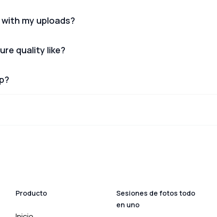
 with my uploads?
ure quality like?
lp?
Producto
Sesiones de fotos todo
en uno
Inicio