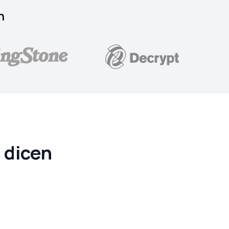
n
e dicen