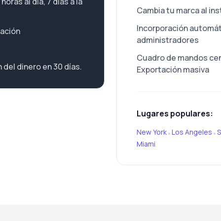
oras al día, 7 días a la
Cambia tu marca al in
Incorporación automáti
cación
administradores
Cuadro de mandos cent
 del dinero en 30 días.
Exportación masiva
Lugares populares:
New York
Los Angeles
S
•
•
Miami