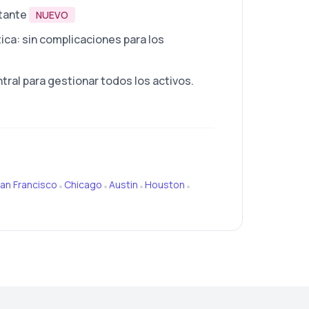
stante
NUEVO
ca: sin complicaciones para los
ral para gestionar todos los activos.
an Francisco
Chicago
Austin
Houston
•
•
•
•