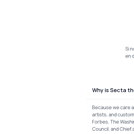
Si 
en d
Why is Secta th
Because we care ab
artists, and custom
Forbes, The Washin
Council, and Chief