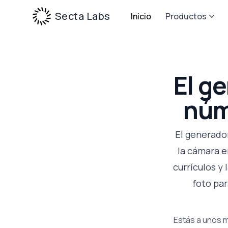
Secta Labs
Inicio
Productos
El g
núm
El generador
la cámara e
currículos y
foto par
Estás a unos m