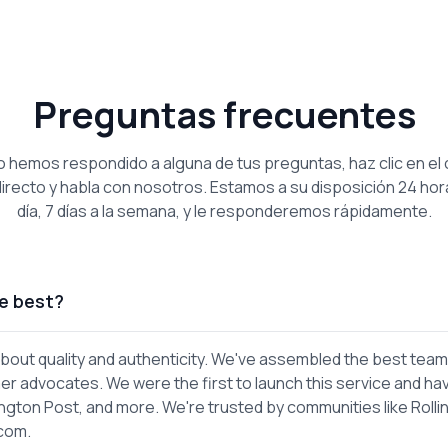
Preguntas frecuentes
no hemos respondido a alguna de tus preguntas, haz clic en el 
irecto y habla con nosotros. Estamos a su disposición 24 hor
día, 7 días a la semana, y le responderemos rápidamente.
e best?
out quality and authenticity. We've assembled the best team
er advocates. We were the first to launch this service and ha
gton Post, and more. We're trusted by communities like Rolli
.com.