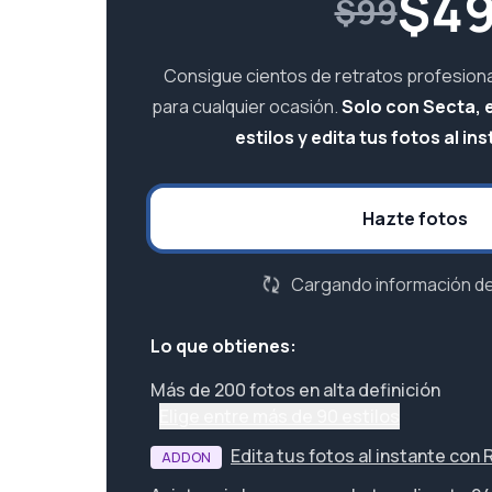
$
4
$99
Consigue cientos de retratos profesiona
para cualquier ocasión.
Solo con Secta, 
estilos y edita tus fotos al ins
Hazte fotos
Cargando información del
Lo que obtienes:
Más de 200 fotos en alta definición
Elige entre más de 90 estilos
Edita tus fotos al instante con
ADDON