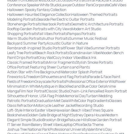
Modern Office
Business
Doctor
CEO
Studio Portraits
Viral Pack
Dark Studio
Conference Speaker
White Studio
Lawyer
Outdoor Park
Corporate
Café Vibes
Halloween Spooky Fantasy Collection
Halloween Haunted Elegance Collection
Halloween Themed Portraits
Modeling Portraits
Seaside Pier
Electric Guitar Portraits
Stonehenge Portraits
Yearbook Portraits
Geometric Architecture Portraits
Rooftop Garden Portraits with City Views
Modern Art Studio
Shopping Portraits
Fall Vibes Portraits
Pampas Portraits
Warm Studio Portraits
Author Portraits
Summer Music Festival
Backyard Summer Party
Acoustic Guitar in Nature
Rembrandt-Inspired Studio Portrait
Flower Stall Vibe
Summer Portraits
Leafy Tree Portrait
Beach Rock Portraits
Scandinavian Vibe
Wooden Bench
Paint Drips Portrait
Gray Wall
Cozy Indoor Vibes
Black Ink
Classic Framed Portraits
Mirror Fragments
Stylish Smoke Portraits
Office Portrait Featuring Sheer Curtains and Plants
Action Star with Fire Background
Watercolor Splash Portrait
Fireworks & Freedom
Silhouettes and Flag Portraits
Parade & Face Paint
Fields of Freedom
Grayscale Portraits
Professional Office Exterior
Wildflower
Minimalist in White
Mystique in Black
Red and Blue Color Gels
Anime
Manga
Film Noir Portrait
Classic Studio
Chain-Link Fence
Red Room Portrait
Silhouette of Honor, USA Flag Pride
Memorial Day
Turban
Wedding
Patriotic Portraits
Graduation
Met Gala
White
Color Pop
Gradients
Glasses
Glass Refraction
Motorcycle Leather Jacket
Recording Studio
Loft-Style Interior
Easter Vibes
Hawaiian Beach Vibes
Times Square
Bookshelves
Golden Gate Bridge at Night
Sydney Opera House
Western
Elegant Simple Studio
Brooklyn Bridge
Palouse Hills
Rose Garden Portrait
IT Server Room
Bakery Street Vibes
Laptop Office
Secta Theme
Joshua Tree National Park
Professional University
Valentine's Day