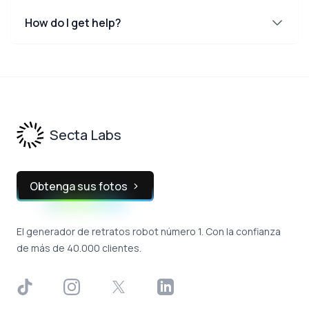
How do I get help?
Footer
Secta Labs
Obtenga sus fotos
El generador de retratos robot número 1. Con la confianza
de más de 40.000 clientes.
TikTok
Instagram
X
LinkedIn