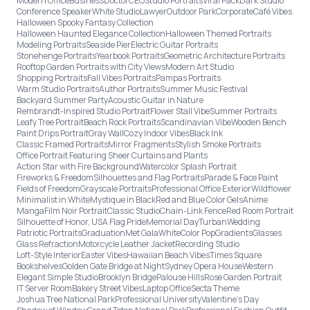
Modern Office
Business
Doctor
CEO
Studio Portraits
Viral Pack
Dark Studio
Conference Speaker
White Studio
Lawyer
Outdoor Park
Corporate
Café Vibes
Halloween Spooky Fantasy Collection
Halloween Haunted Elegance Collection
Halloween Themed Portraits
Modeling Portraits
Seaside Pier
Electric Guitar Portraits
Stonehenge Portraits
Yearbook Portraits
Geometric Architecture Portraits
Rooftop Garden Portraits with City Views
Modern Art Studio
Shopping Portraits
Fall Vibes Portraits
Pampas Portraits
Warm Studio Portraits
Author Portraits
Summer Music Festival
Backyard Summer Party
Acoustic Guitar in Nature
Rembrandt-Inspired Studio Portrait
Flower Stall Vibe
Summer Portraits
Leafy Tree Portrait
Beach Rock Portraits
Scandinavian Vibe
Wooden Bench
Paint Drips Portrait
Gray Wall
Cozy Indoor Vibes
Black Ink
Classic Framed Portraits
Mirror Fragments
Stylish Smoke Portraits
Office Portrait Featuring Sheer Curtains and Plants
Action Star with Fire Background
Watercolor Splash Portrait
Fireworks & Freedom
Silhouettes and Flag Portraits
Parade & Face Paint
Fields of Freedom
Grayscale Portraits
Professional Office Exterior
Wildflower
Minimalist in White
Mystique in Black
Red and Blue Color Gels
Anime
Manga
Film Noir Portrait
Classic Studio
Chain-Link Fence
Red Room Portrait
Silhouette of Honor, USA Flag Pride
Memorial Day
Turban
Wedding
Patriotic Portraits
Graduation
Met Gala
White
Color Pop
Gradients
Glasses
Glass Refraction
Motorcycle Leather Jacket
Recording Studio
Loft-Style Interior
Easter Vibes
Hawaiian Beach Vibes
Times Square
Bookshelves
Golden Gate Bridge at Night
Sydney Opera House
Western
Elegant Simple Studio
Brooklyn Bridge
Palouse Hills
Rose Garden Portrait
IT Server Room
Bakery Street Vibes
Laptop Office
Secta Theme
Joshua Tree National Park
Professional University
Valentine's Day