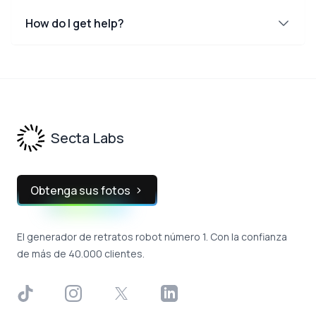
How do I get help?
Footer
Secta Labs
Obtenga sus fotos
El generador de retratos robot número 1. Con la confianza
de más de 40.000 clientes.
TikTok
Instagram
X
LinkedIn