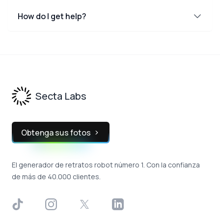
How do I get help?
Footer
Secta Labs
Obtenga sus fotos
El generador de retratos robot número 1. Con la confianza
de más de 40.000 clientes.
TikTok
Instagram
X
LinkedIn