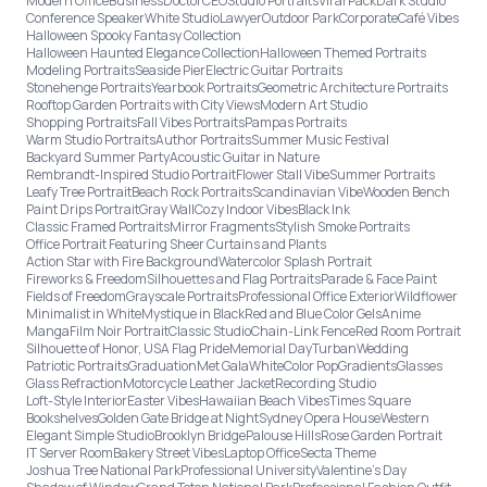
Modern Office
Business
Doctor
CEO
Studio Portraits
Viral Pack
Dark Studio
Conference Speaker
White Studio
Lawyer
Outdoor Park
Corporate
Café Vibes
Halloween Spooky Fantasy Collection
Halloween Haunted Elegance Collection
Halloween Themed Portraits
Modeling Portraits
Seaside Pier
Electric Guitar Portraits
Stonehenge Portraits
Yearbook Portraits
Geometric Architecture Portraits
Rooftop Garden Portraits with City Views
Modern Art Studio
Shopping Portraits
Fall Vibes Portraits
Pampas Portraits
Warm Studio Portraits
Author Portraits
Summer Music Festival
Backyard Summer Party
Acoustic Guitar in Nature
Rembrandt-Inspired Studio Portrait
Flower Stall Vibe
Summer Portraits
Leafy Tree Portrait
Beach Rock Portraits
Scandinavian Vibe
Wooden Bench
Paint Drips Portrait
Gray Wall
Cozy Indoor Vibes
Black Ink
Classic Framed Portraits
Mirror Fragments
Stylish Smoke Portraits
Office Portrait Featuring Sheer Curtains and Plants
Action Star with Fire Background
Watercolor Splash Portrait
Fireworks & Freedom
Silhouettes and Flag Portraits
Parade & Face Paint
Fields of Freedom
Grayscale Portraits
Professional Office Exterior
Wildflower
Minimalist in White
Mystique in Black
Red and Blue Color Gels
Anime
Manga
Film Noir Portrait
Classic Studio
Chain-Link Fence
Red Room Portrait
Silhouette of Honor, USA Flag Pride
Memorial Day
Turban
Wedding
Patriotic Portraits
Graduation
Met Gala
White
Color Pop
Gradients
Glasses
Glass Refraction
Motorcycle Leather Jacket
Recording Studio
Loft-Style Interior
Easter Vibes
Hawaiian Beach Vibes
Times Square
Bookshelves
Golden Gate Bridge at Night
Sydney Opera House
Western
Elegant Simple Studio
Brooklyn Bridge
Palouse Hills
Rose Garden Portrait
IT Server Room
Bakery Street Vibes
Laptop Office
Secta Theme
Joshua Tree National Park
Professional University
Valentine's Day