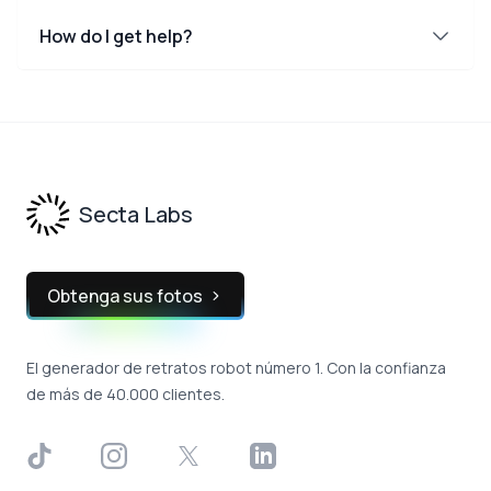
How do I get help?
Footer
Secta Labs
Obtenga sus fotos
El generador de retratos robot número 1. Con la confianza
de más de 40.000 clientes.
TikTok
Instagram
X
LinkedIn