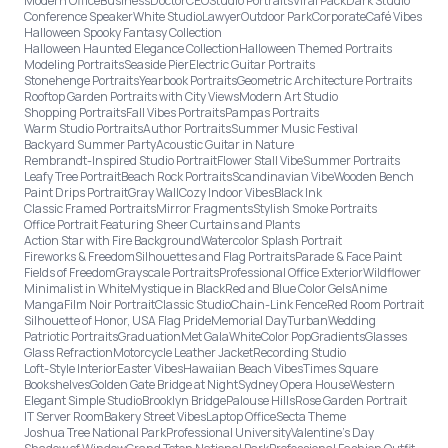
Modern Office
Business
Doctor
CEO
Studio Portraits
Viral Pack
Dark Studio
Conference Speaker
White Studio
Lawyer
Outdoor Park
Corporate
Café Vibes
Halloween Spooky Fantasy Collection
Halloween Haunted Elegance Collection
Halloween Themed Portraits
Modeling Portraits
Seaside Pier
Electric Guitar Portraits
Stonehenge Portraits
Yearbook Portraits
Geometric Architecture Portraits
Rooftop Garden Portraits with City Views
Modern Art Studio
Shopping Portraits
Fall Vibes Portraits
Pampas Portraits
Warm Studio Portraits
Author Portraits
Summer Music Festival
Backyard Summer Party
Acoustic Guitar in Nature
Rembrandt-Inspired Studio Portrait
Flower Stall Vibe
Summer Portraits
Leafy Tree Portrait
Beach Rock Portraits
Scandinavian Vibe
Wooden Bench
Paint Drips Portrait
Gray Wall
Cozy Indoor Vibes
Black Ink
Classic Framed Portraits
Mirror Fragments
Stylish Smoke Portraits
Office Portrait Featuring Sheer Curtains and Plants
Action Star with Fire Background
Watercolor Splash Portrait
Fireworks & Freedom
Silhouettes and Flag Portraits
Parade & Face Paint
Fields of Freedom
Grayscale Portraits
Professional Office Exterior
Wildflower
Minimalist in White
Mystique in Black
Red and Blue Color Gels
Anime
Manga
Film Noir Portrait
Classic Studio
Chain-Link Fence
Red Room Portrait
Silhouette of Honor, USA Flag Pride
Memorial Day
Turban
Wedding
Patriotic Portraits
Graduation
Met Gala
White
Color Pop
Gradients
Glasses
Glass Refraction
Motorcycle Leather Jacket
Recording Studio
Loft-Style Interior
Easter Vibes
Hawaiian Beach Vibes
Times Square
Bookshelves
Golden Gate Bridge at Night
Sydney Opera House
Western
Elegant Simple Studio
Brooklyn Bridge
Palouse Hills
Rose Garden Portrait
IT Server Room
Bakery Street Vibes
Laptop Office
Secta Theme
Joshua Tree National Park
Professional University
Valentine's Day