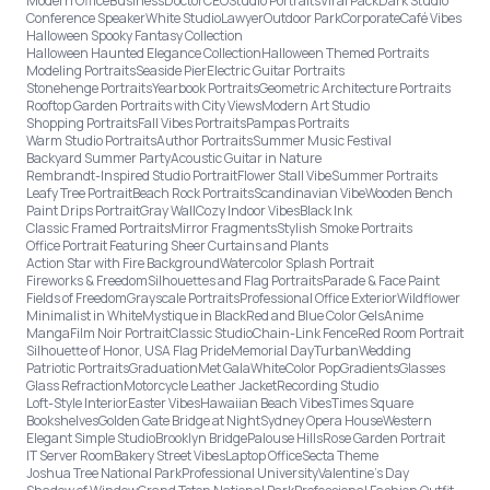
Modern Office
Business
Doctor
CEO
Studio Portraits
Viral Pack
Dark Studio
Conference Speaker
White Studio
Lawyer
Outdoor Park
Corporate
Café Vibes
Halloween Spooky Fantasy Collection
Halloween Haunted Elegance Collection
Halloween Themed Portraits
Modeling Portraits
Seaside Pier
Electric Guitar Portraits
Stonehenge Portraits
Yearbook Portraits
Geometric Architecture Portraits
Rooftop Garden Portraits with City Views
Modern Art Studio
Shopping Portraits
Fall Vibes Portraits
Pampas Portraits
Warm Studio Portraits
Author Portraits
Summer Music Festival
Backyard Summer Party
Acoustic Guitar in Nature
Rembrandt-Inspired Studio Portrait
Flower Stall Vibe
Summer Portraits
Leafy Tree Portrait
Beach Rock Portraits
Scandinavian Vibe
Wooden Bench
Paint Drips Portrait
Gray Wall
Cozy Indoor Vibes
Black Ink
Classic Framed Portraits
Mirror Fragments
Stylish Smoke Portraits
Office Portrait Featuring Sheer Curtains and Plants
Action Star with Fire Background
Watercolor Splash Portrait
Fireworks & Freedom
Silhouettes and Flag Portraits
Parade & Face Paint
Fields of Freedom
Grayscale Portraits
Professional Office Exterior
Wildflower
Minimalist in White
Mystique in Black
Red and Blue Color Gels
Anime
Manga
Film Noir Portrait
Classic Studio
Chain-Link Fence
Red Room Portrait
Silhouette of Honor, USA Flag Pride
Memorial Day
Turban
Wedding
Patriotic Portraits
Graduation
Met Gala
White
Color Pop
Gradients
Glasses
Glass Refraction
Motorcycle Leather Jacket
Recording Studio
Loft-Style Interior
Easter Vibes
Hawaiian Beach Vibes
Times Square
Bookshelves
Golden Gate Bridge at Night
Sydney Opera House
Western
Elegant Simple Studio
Brooklyn Bridge
Palouse Hills
Rose Garden Portrait
IT Server Room
Bakery Street Vibes
Laptop Office
Secta Theme
Joshua Tree National Park
Professional University
Valentine's Day