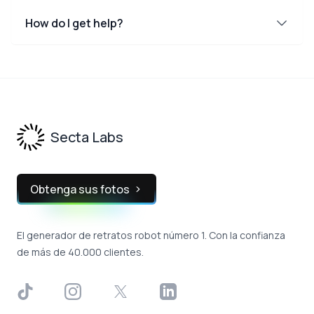
How do I get help?
Footer
Secta Labs
Obtenga sus fotos
El generador de retratos robot número 1. Con la confianza
de más de 40.000 clientes.
TikTok
Instagram
X
LinkedIn