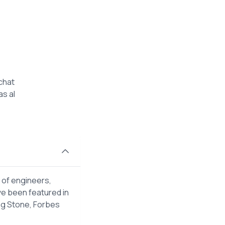
chat
as al
 of engineers,
ve been featured in
ng Stone, Forbes