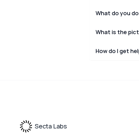
What do you do
What is the pict
How do I get he
Footer
Secta Labs