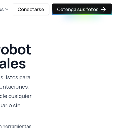
os
Conectarse
Obtenga sus fotos
robot
ales
s listos para
sentaciones,
cle cualquier
uario sin
on herramientas