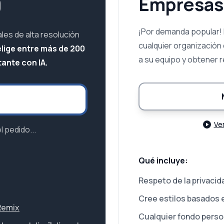
9
Empresas
¡Por demanda popular!
les de alta resolución
cualquier organización
elige entre más de 200
a su equipo y obtener 
tante con IA.
Ve
 pedido...
Qué incluye:
Respeto de la privacida
Cree estilos basados 
 Remix
Cualquier fondo perso