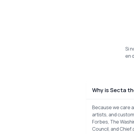
Si 
en d
Why is Secta th
Because we care ab
artists, and custom
Forbes, The Washin
Council, and Chief