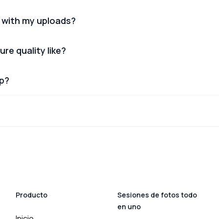
 with my uploads?
ure quality like?
lp?
Producto
Sesiones de fotos todo
en uno
Inicio