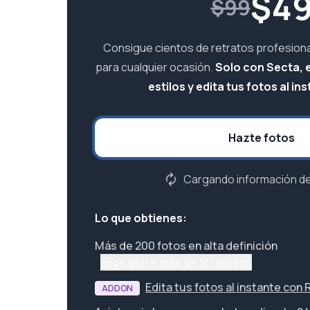
$
4
$99
Consigue cientos de retratos profesiona
para cualquier ocasión.
Solo con Secta, 
estilos y edita tus fotos al ins
Hazte fotos
Cargando información del
Lo que obtienes:
Más de 200 fotos en alta definición
Elige entre más de 90 estilos
Edita tus fotos al instante con
ADDON