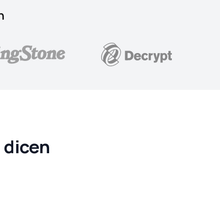
n
e dicen