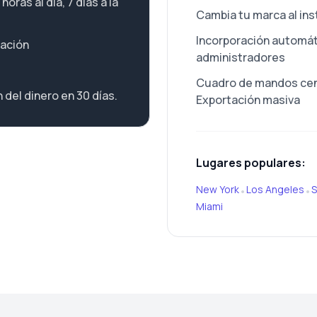
oras al día, 7 días a la
Cambia tu marca al in
Incorporación automáti
cación
administradores
Cuadro de mandos cent
 del dinero en 30 días.
Exportación masiva
Lugares populares:
New York
Los Angeles
S
•
•
Miami