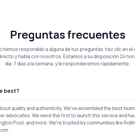
Preguntas frecuentes
no hemos respondido a alguna de tus preguntas, haz clic en el 
irecto y habla con nosotros. Estamos a su disposición 24 hor
día, 7 días a la semana, y le responderemos rápidamente.
e best?
out quality and authenticity. We've assembled the best team
er advocates. We were the first to launch this service and ha
gton Post, and more. We're trusted by communities like Rolli
.com.