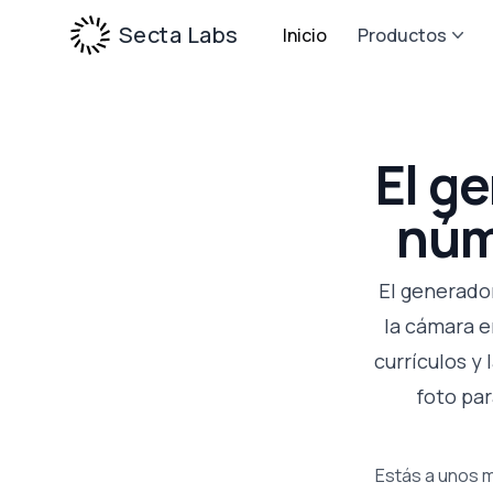
Secta Labs
Inicio
Productos
El g
núm
El generador
la cámara e
currículos y
foto par
Estás a unos m