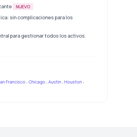
stante
NUEVO
ca: sin complicaciones para los
ral para gestionar todos los activos.
an Francisco
Chicago
Austin
Houston
•
•
•
•