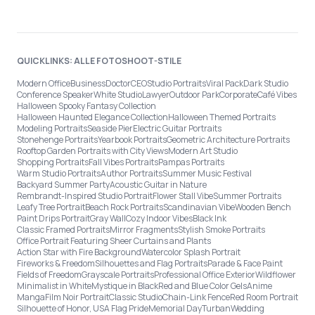
QUICKLINKS: ALLE FOTOSHOOT-STILE
Modern Office
Business
Doctor
CEO
Studio Portraits
Viral Pack
Dark Studio
Conference Speaker
White Studio
Lawyer
Outdoor Park
Corporate
Café Vibes
Halloween Spooky Fantasy Collection
Halloween Haunted Elegance Collection
Halloween Themed Portraits
Modeling Portraits
Seaside Pier
Electric Guitar Portraits
Stonehenge Portraits
Yearbook Portraits
Geometric Architecture Portraits
Rooftop Garden Portraits with City Views
Modern Art Studio
Shopping Portraits
Fall Vibes Portraits
Pampas Portraits
Warm Studio Portraits
Author Portraits
Summer Music Festival
Backyard Summer Party
Acoustic Guitar in Nature
Rembrandt-Inspired Studio Portrait
Flower Stall Vibe
Summer Portraits
Leafy Tree Portrait
Beach Rock Portraits
Scandinavian Vibe
Wooden Bench
Paint Drips Portrait
Gray Wall
Cozy Indoor Vibes
Black Ink
Classic Framed Portraits
Mirror Fragments
Stylish Smoke Portraits
Office Portrait Featuring Sheer Curtains and Plants
Action Star with Fire Background
Watercolor Splash Portrait
Fireworks & Freedom
Silhouettes and Flag Portraits
Parade & Face Paint
Fields of Freedom
Grayscale Portraits
Professional Office Exterior
Wildflower
Minimalist in White
Mystique in Black
Red and Blue Color Gels
Anime
Manga
Film Noir Portrait
Classic Studio
Chain-Link Fence
Red Room Portrait
Silhouette of Honor, USA Flag Pride
Memorial Day
Turban
Wedding