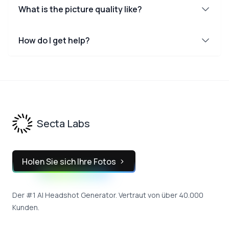
What is the picture quality like?
How do I get help?
Footer
Secta Labs
Holen Sie sich Ihre Fotos
Der #1 AI Headshot Generator. Vertraut von über 40.000
Kunden.