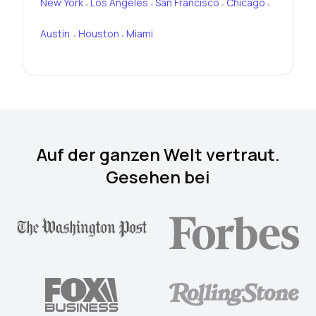
New York
Los Angeles
San Francisco
Chicago
•
•
•
•
Austin
Houston
Miami
•
•
Auf der ganzen Welt vertraut.
Gesehen bei