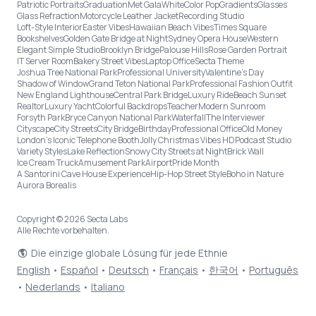
Patriotic Portraits
Graduation
Met Gala
White
Color Pop
Gradients
Glasses
Glass Refraction
Motorcycle Leather Jacket
Recording Studio
Loft-Style Interior
Easter Vibes
Hawaiian Beach Vibes
Times Square
Bookshelves
Golden Gate Bridge at Night
Sydney Opera House
Western
Elegant Simple Studio
Brooklyn Bridge
Palouse Hills
Rose Garden Portrait
IT Server Room
Bakery Street Vibes
Laptop Office
Secta Theme
Joshua Tree National Park
Professional University
Valentine's Day
Shadow of Window
Grand Teton National Park
Professional Fashion Outfit
New England Lighthouse
Central Park Bridge
Luxury Ride
Beach Sunset
Realtor
Luxury Yacht
Colorful Backdrops
Teacher
Modern Sunroom
Forsyth Park
Bryce Canyon National Park
Waterfall
The Interviewer
Cityscape
City Streets
City Bridge
Birthday
Professional Office
Old Money
London’s Iconic Telephone Booth
Jolly Christmas Vibes HD
Podcast Studio
Variety Styles
Lake Reflection
Snowy City Streets at Night
Brick Wall
Ice Cream Truck
Amusement Park
Airport
Pride Month
A Santorini Cave House Experience
Hip-Hop Street Style
Boho in Nature
Aurora Borealis
Copyright © 2026 Secta Labs
Alle Rechte vorbehalten.
Die einzige globale Lösung für jede Ethnie
English
•
Español
•
Deutsch
•
Français
•
한국어
•
Português
•
Nederlands
•
Italiano