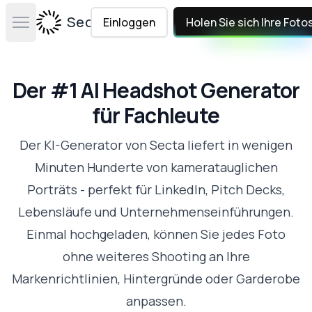
Secta Labs
Einloggen
Holen Sie sich Ihre Foto
Open main menu
Der #1 AI Headshot Generator
für Fachleute
Der KI-Generator von Secta liefert in wenigen
Minuten Hunderte von kameratauglichen
Porträts - perfekt für LinkedIn, Pitch Decks,
Lebensläufe und Unternehmenseinführungen.
Einmal hochgeladen, können Sie jedes Foto
ohne weiteres Shooting an Ihre
Markenrichtlinien, Hintergründe oder Garderobe
anpassen.