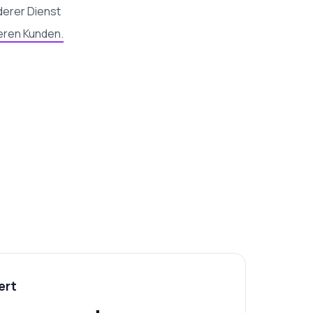
derer Dienst
eren Kunden.
ert