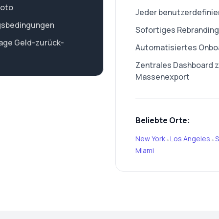
Foto
Jeder benutzerdefinie
gsbedingungen
Sofortiges Rebranding 
Tage Geld-zurück-
Automatisiertes Onboa
Zentrales Dashboard zu
Massenexport
Beliebte Orte:
New York
Los Angeles
S
•
•
Miami