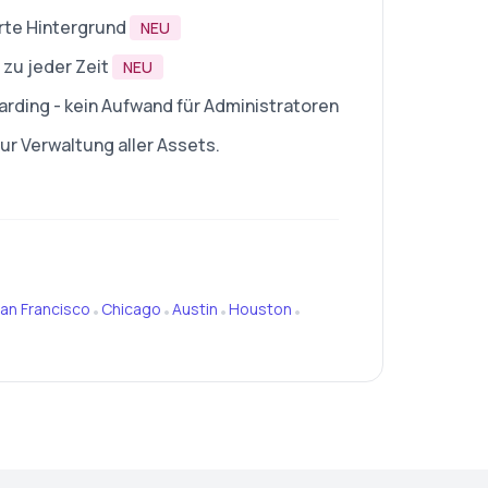
rte Hintergrund
NEU
zu jeder Zeit
NEU
rding - kein Aufwand für Administratoren
r Verwaltung aller Assets.
an Francisco
Chicago
Austin
Houston
•
•
•
•