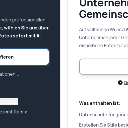
9
Unterneh
Gemeinsc
enden professionellen
a, wählen Sie aus über
Auf vielfachen Wunsch
otos sofort mit AI.
Unternehmen jeder Größ
einheitliche Fotos für al
fieren
tionen...
D
90 Stilen
Was enthalten ist:
tos mit Remix
Datenschutz für gener
Erstellen Sie Stile ba