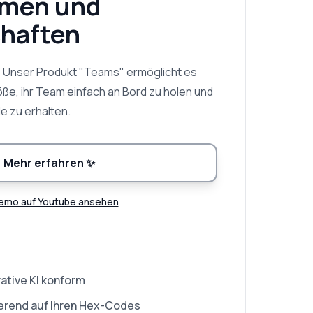
men und
haften
! Unser Produkt "Teams" ermöglicht es
e, ihr Team einfach an Bord zu holen und
le zu erhalten.
Mehr erfahren
✨
emo auf Youtube ansehen
ative KI konform
sierend auf Ihren Hex-Codes