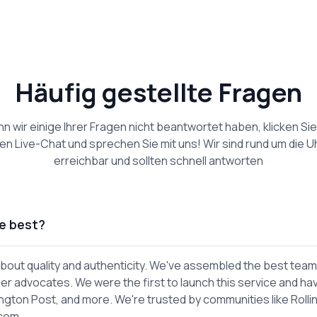
Häufig gestellte Fragen
n wir einige Ihrer Fragen nicht beantwortet haben, klicken Sie
en Live-Chat und sprechen Sie mit uns! Wir sind rund um die U
erreichbar und sollten schnell antworten
e best?
out quality and authenticity. We've assembled the best team
er advocates. We were the first to launch this service and ha
gton Post, and more. We're trusted by communities like Rolli
.com.