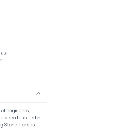
 auf
hr
 of engineers,
ve been featured in
ng Stone, Forbes