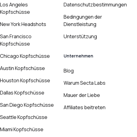
Los Angeles
Datenschutzbestimmungen
Kopfschüsse
Bedingungen der
New York Headshots
Dienstleistung
San Francisco
Unterstützung
Kopfschüsse
Chicago Kopfschüsse
Unternehmen
Austin Kopfschüsse
Blog
Houston Kopfschüsse
Warum Secta Labs
Dallas Kopfschüsse
Mauer der Liebe
San Diego Kopfschüsse
Affiliates beitreten
Seattle Kopfschüsse
Miami Kopfschüsse