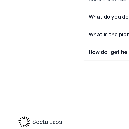
What do you do
What is the pict
How do I get he
Footer
Secta Labs