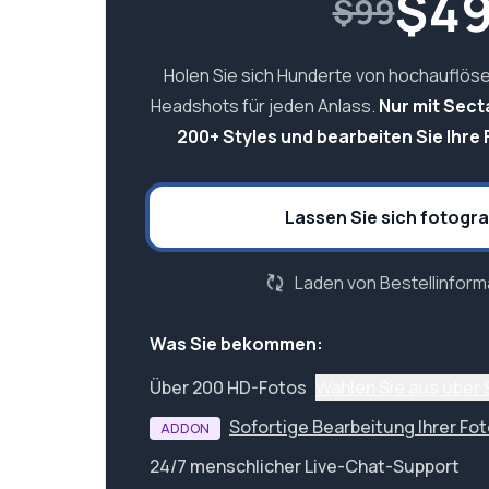
$
4
$99
Holen Sie sich Hunderte von hochauflös
Headshots für jeden Anlass.
Nur mit Sect
200+ Styles und bearbeiten Sie Ihre F
Lassen Sie sich fotogra
Laden von Bestellinforma
Was Sie bekommen:
Über 200 HD-Fotos
Wählen Sie aus über 
Sofortige Bearbeitung Ihrer Fo
ADDON
24/7 menschlicher Live-Chat-Support