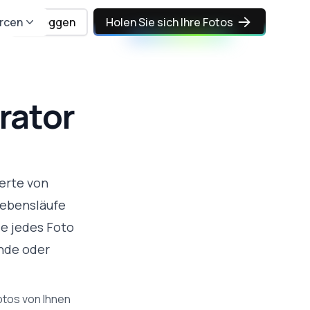
rcen
Einloggen
Holen Sie sich Ihre Fotos
rator
erte von
 Lebensläufe
e jedes Foto
ünde oder
otos von Ihnen