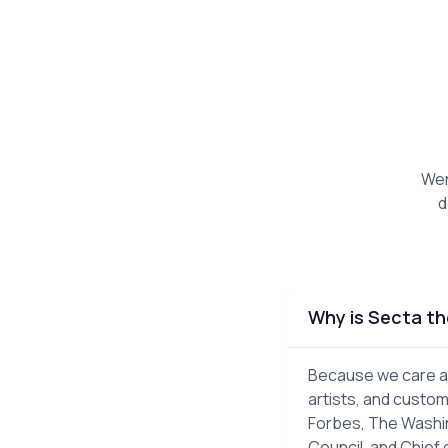
Wen
d
Why is Secta th
Because we care ab
artists, and custom
Forbes, The Washin
Council, and Chief