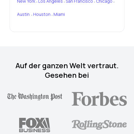
New York
Los Angeles
San Francisco
Chicago
•
•
•
•
Austin
Houston
Miami
•
•
Auf der ganzen Welt vertraut.
Gesehen bei