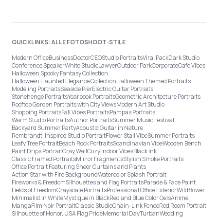
QUICKLINKS: ALLE FOTOSHOOT-STILE
Modern Office
Business
Doctor
CEO
Studio Portraits
Viral Pack
Dark Studio
Conference Speaker
White Studio
Lawyer
Outdoor Park
Corporate
Café Vibes
Halloween Spooky Fantasy Collection
Halloween Haunted Elegance Collection
Halloween Themed Portraits
Modeling Portraits
Seaside Pier
Electric Guitar Portraits
Stonehenge Portraits
Yearbook Portraits
Geometric Architecture Portraits
Rooftop Garden Portraits with City Views
Modern Art Studio
Shopping Portraits
Fall Vibes Portraits
Pampas Portraits
Warm Studio Portraits
Author Portraits
Summer Music Festival
Backyard Summer Party
Acoustic Guitar in Nature
Rembrandt-Inspired Studio Portrait
Flower Stall Vibe
Summer Portraits
Leafy Tree Portrait
Beach Rock Portraits
Scandinavian Vibe
Wooden Bench
Paint Drips Portrait
Gray Wall
Cozy Indoor Vibes
Black Ink
Classic Framed Portraits
Mirror Fragments
Stylish Smoke Portraits
Office Portrait Featuring Sheer Curtains and Plants
Action Star with Fire Background
Watercolor Splash Portrait
Fireworks & Freedom
Silhouettes and Flag Portraits
Parade & Face Paint
Fields of Freedom
Grayscale Portraits
Professional Office Exterior
Wildflower
Minimalist in White
Mystique in Black
Red and Blue Color Gels
Anime
Manga
Film Noir Portrait
Classic Studio
Chain-Link Fence
Red Room Portrait
Silhouette of Honor, USA Flag Pride
Memorial Day
Turban
Wedding