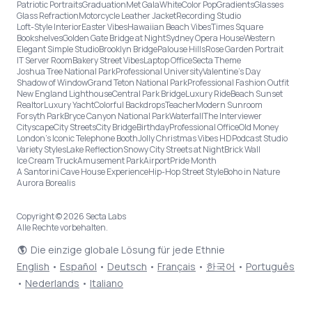
Patriotic Portraits
Graduation
Met Gala
White
Color Pop
Gradients
Glasses
Glass Refraction
Motorcycle Leather Jacket
Recording Studio
Loft-Style Interior
Easter Vibes
Hawaiian Beach Vibes
Times Square
Bookshelves
Golden Gate Bridge at Night
Sydney Opera House
Western
Elegant Simple Studio
Brooklyn Bridge
Palouse Hills
Rose Garden Portrait
IT Server Room
Bakery Street Vibes
Laptop Office
Secta Theme
Joshua Tree National Park
Professional University
Valentine's Day
Shadow of Window
Grand Teton National Park
Professional Fashion Outfit
New England Lighthouse
Central Park Bridge
Luxury Ride
Beach Sunset
Realtor
Luxury Yacht
Colorful Backdrops
Teacher
Modern Sunroom
Forsyth Park
Bryce Canyon National Park
Waterfall
The Interviewer
Cityscape
City Streets
City Bridge
Birthday
Professional Office
Old Money
London’s Iconic Telephone Booth
Jolly Christmas Vibes HD
Podcast Studio
Variety Styles
Lake Reflection
Snowy City Streets at Night
Brick Wall
Ice Cream Truck
Amusement Park
Airport
Pride Month
A Santorini Cave House Experience
Hip-Hop Street Style
Boho in Nature
Aurora Borealis
Copyright © 2026 Secta Labs
Alle Rechte vorbehalten.
Die einzige globale Lösung für jede Ethnie
English
•
Español
•
Deutsch
•
Français
•
한국어
•
Português
•
Nederlands
•
Italiano