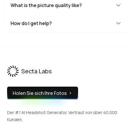
What is the picture quality like?
How do I get help?
Footer
Secta Labs
Holen Sie sich Ihre Fotos
Der #1 AI Headshot Generator. Vertraut von über 40.000
Kunden.