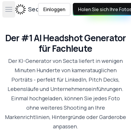
Secta Labs
Einloggen
Holen Sie sich Ihre Foto
Open main menu
Der #1 AI Headshot Generator
für Fachleute
Der KI-Generator von Secta liefert in wenigen
Minuten Hunderte von kameratauglichen
Porträts - perfekt für LinkedIn, Pitch Decks,
Lebensläufe und Unternehmenseinführungen.
Einmal hochgeladen, können Sie jedes Foto
ohne weiteres Shooting an Ihre
Markenrichtlinien, Hintergründe oder Garderobe
anpassen.