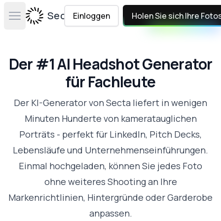
Secta Labs
Einloggen
Holen Sie sich Ihre Foto
Open main menu
Der #1 AI Headshot Generator
für Fachleute
Der KI-Generator von Secta liefert in wenigen
Minuten Hunderte von kameratauglichen
Porträts - perfekt für LinkedIn, Pitch Decks,
Lebensläufe und Unternehmenseinführungen.
Einmal hochgeladen, können Sie jedes Foto
ohne weiteres Shooting an Ihre
Markenrichtlinien, Hintergründe oder Garderobe
anpassen.