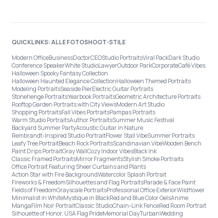
QUICKLINKS: ALLE FOTOSHOOT-STILE
Modern Office
Business
Doctor
CEO
Studio Portraits
Viral Pack
Dark Studio
Conference Speaker
White Studio
Lawyer
Outdoor Park
Corporate
Café Vibes
Halloween Spooky Fantasy Collection
Halloween Haunted Elegance Collection
Halloween Themed Portraits
Modeling Portraits
Seaside Pier
Electric Guitar Portraits
Stonehenge Portraits
Yearbook Portraits
Geometric Architecture Portraits
Rooftop Garden Portraits with City Views
Modern Art Studio
Shopping Portraits
Fall Vibes Portraits
Pampas Portraits
Warm Studio Portraits
Author Portraits
Summer Music Festival
Backyard Summer Party
Acoustic Guitar in Nature
Rembrandt-Inspired Studio Portrait
Flower Stall Vibe
Summer Portraits
Leafy Tree Portrait
Beach Rock Portraits
Scandinavian Vibe
Wooden Bench
Paint Drips Portrait
Gray Wall
Cozy Indoor Vibes
Black Ink
Classic Framed Portraits
Mirror Fragments
Stylish Smoke Portraits
Office Portrait Featuring Sheer Curtains and Plants
Action Star with Fire Background
Watercolor Splash Portrait
Fireworks & Freedom
Silhouettes and Flag Portraits
Parade & Face Paint
Fields of Freedom
Grayscale Portraits
Professional Office Exterior
Wildflower
Minimalist in White
Mystique in Black
Red and Blue Color Gels
Anime
Manga
Film Noir Portrait
Classic Studio
Chain-Link Fence
Red Room Portrait
Silhouette of Honor, USA Flag Pride
Memorial Day
Turban
Wedding