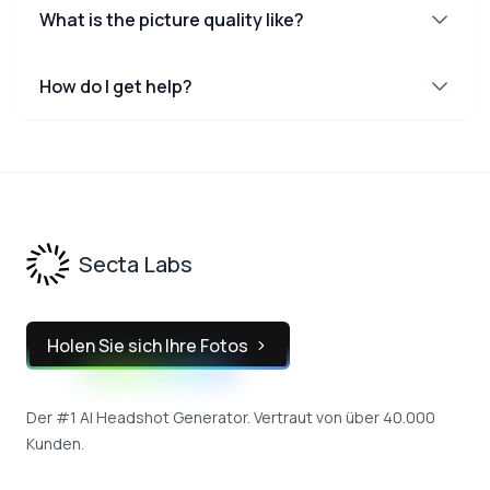
What is the picture quality like?
How do I get help?
Footer
Secta Labs
Holen Sie sich Ihre Fotos
Der #1 AI Headshot Generator. Vertraut von über 40.000
Kunden.