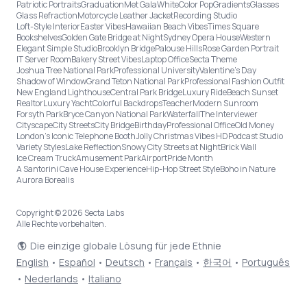
Patriotic Portraits
Graduation
Met Gala
White
Color Pop
Gradients
Glasses
Glass Refraction
Motorcycle Leather Jacket
Recording Studio
Loft-Style Interior
Easter Vibes
Hawaiian Beach Vibes
Times Square
Bookshelves
Golden Gate Bridge at Night
Sydney Opera House
Western
Elegant Simple Studio
Brooklyn Bridge
Palouse Hills
Rose Garden Portrait
IT Server Room
Bakery Street Vibes
Laptop Office
Secta Theme
Joshua Tree National Park
Professional University
Valentine's Day
Shadow of Window
Grand Teton National Park
Professional Fashion Outfit
New England Lighthouse
Central Park Bridge
Luxury Ride
Beach Sunset
Realtor
Luxury Yacht
Colorful Backdrops
Teacher
Modern Sunroom
Forsyth Park
Bryce Canyon National Park
Waterfall
The Interviewer
Cityscape
City Streets
City Bridge
Birthday
Professional Office
Old Money
London’s Iconic Telephone Booth
Jolly Christmas Vibes HD
Podcast Studio
Variety Styles
Lake Reflection
Snowy City Streets at Night
Brick Wall
Ice Cream Truck
Amusement Park
Airport
Pride Month
A Santorini Cave House Experience
Hip-Hop Street Style
Boho in Nature
Aurora Borealis
Copyright © 2026 Secta Labs
Alle Rechte vorbehalten.
Die einzige globale Lösung für jede Ethnie
English
•
Español
•
Deutsch
•
Français
•
한국어
•
Português
•
Nederlands
•
Italiano