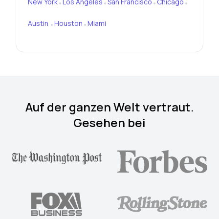
New York
Los Angeles
San Francisco
Chicago
•
•
•
•
Austin
Houston
Miami
•
•
Auf der ganzen Welt vertraut.
Gesehen bei