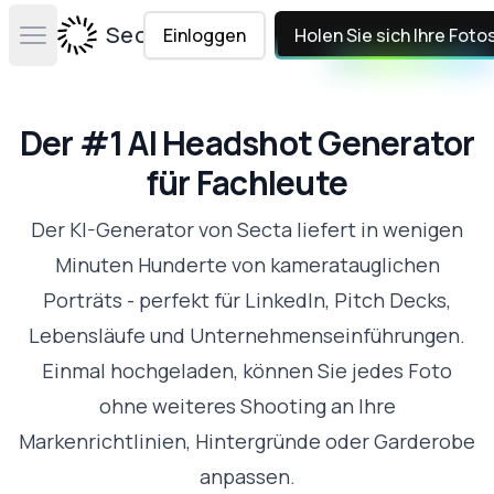
Secta Labs
Einloggen
Holen Sie sich Ihre Foto
Open main menu
Der #1 AI Headshot Generator
für Fachleute
Der KI-Generator von Secta liefert in wenigen
Minuten Hunderte von kameratauglichen
Porträts - perfekt für LinkedIn, Pitch Decks,
Lebensläufe und Unternehmenseinführungen.
Einmal hochgeladen, können Sie jedes Foto
ohne weiteres Shooting an Ihre
Markenrichtlinien, Hintergründe oder Garderobe
anpassen.