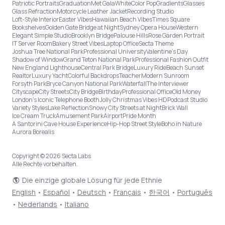
Patriotic Portraits
Graduation
Met Gala
White
Color Pop
Gradients
Glasses
Glass Refraction
Motorcycle Leather Jacket
Recording Studio
Loft-Style Interior
Easter Vibes
Hawaiian Beach Vibes
Times Square
Bookshelves
Golden Gate Bridge at Night
Sydney Opera House
Western
Elegant Simple Studio
Brooklyn Bridge
Palouse Hills
Rose Garden Portrait
IT Server Room
Bakery Street Vibes
Laptop Office
Secta Theme
Joshua Tree National Park
Professional University
Valentine's Day
Shadow of Window
Grand Teton National Park
Professional Fashion Outfit
New England Lighthouse
Central Park Bridge
Luxury Ride
Beach Sunset
Realtor
Luxury Yacht
Colorful Backdrops
Teacher
Modern Sunroom
Forsyth Park
Bryce Canyon National Park
Waterfall
The Interviewer
Cityscape
City Streets
City Bridge
Birthday
Professional Office
Old Money
London’s Iconic Telephone Booth
Jolly Christmas Vibes HD
Podcast Studio
Variety Styles
Lake Reflection
Snowy City Streets at Night
Brick Wall
Ice Cream Truck
Amusement Park
Airport
Pride Month
A Santorini Cave House Experience
Hip-Hop Street Style
Boho in Nature
Aurora Borealis
Copyright © 2026 Secta Labs
Alle Rechte vorbehalten.
Die einzige globale Lösung für jede Ethnie
English
•
Español
•
Deutsch
•
Français
•
한국어
•
Português
•
Nederlands
•
Italiano