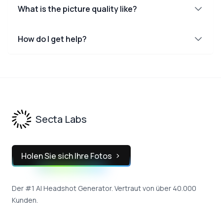
What is the picture quality like?
How do I get help?
Footer
Secta Labs
Holen Sie sich Ihre Fotos
Der #1 AI Headshot Generator. Vertraut von über 40.000
Kunden.