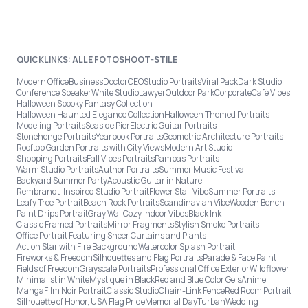
QUICKLINKS: ALLE FOTOSHOOT-STILE
Modern Office
Business
Doctor
CEO
Studio Portraits
Viral Pack
Dark Studio
Conference Speaker
White Studio
Lawyer
Outdoor Park
Corporate
Café Vibes
Halloween Spooky Fantasy Collection
Halloween Haunted Elegance Collection
Halloween Themed Portraits
Modeling Portraits
Seaside Pier
Electric Guitar Portraits
Stonehenge Portraits
Yearbook Portraits
Geometric Architecture Portraits
Rooftop Garden Portraits with City Views
Modern Art Studio
Shopping Portraits
Fall Vibes Portraits
Pampas Portraits
Warm Studio Portraits
Author Portraits
Summer Music Festival
Backyard Summer Party
Acoustic Guitar in Nature
Rembrandt-Inspired Studio Portrait
Flower Stall Vibe
Summer Portraits
Leafy Tree Portrait
Beach Rock Portraits
Scandinavian Vibe
Wooden Bench
Paint Drips Portrait
Gray Wall
Cozy Indoor Vibes
Black Ink
Classic Framed Portraits
Mirror Fragments
Stylish Smoke Portraits
Office Portrait Featuring Sheer Curtains and Plants
Action Star with Fire Background
Watercolor Splash Portrait
Fireworks & Freedom
Silhouettes and Flag Portraits
Parade & Face Paint
Fields of Freedom
Grayscale Portraits
Professional Office Exterior
Wildflower
Minimalist in White
Mystique in Black
Red and Blue Color Gels
Anime
Manga
Film Noir Portrait
Classic Studio
Chain-Link Fence
Red Room Portrait
Silhouette of Honor, USA Flag Pride
Memorial Day
Turban
Wedding