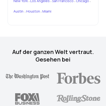
New York
Los Angeles
San Francisco
Chicago
•
•
•
•
Austin
Houston
Miami
•
•
Auf der ganzen Welt vertraut.
Gesehen bei