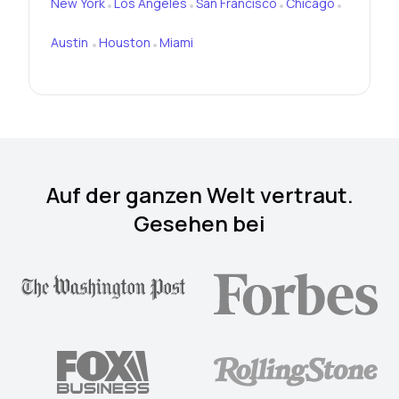
New York
Los Angeles
San Francisco
Chicago
•
•
•
•
Austin
Houston
Miami
•
•
Auf der ganzen Welt vertraut.
Gesehen bei