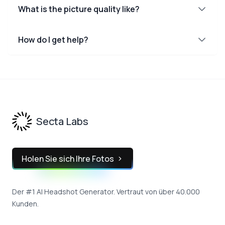
What is the picture quality like?
How do I get help?
Footer
Secta Labs
Holen Sie sich Ihre Fotos
Der #1 AI Headshot Generator. Vertraut von über 40.000
Kunden.