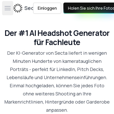
Secta Labs
Einloggen
Holen Sie sich Ihre Foto
Open main menu
Der #1 AI Headshot Generator
für Fachleute
Der KI-Generator von Secta liefert in wenigen
Minuten Hunderte von kameratauglichen
Porträts - perfekt für LinkedIn, Pitch Decks,
Lebensläufe und Unternehmenseinführungen.
Einmal hochgeladen, können Sie jedes Foto
ohne weiteres Shooting an Ihre
Markenrichtlinien, Hintergründe oder Garderobe
anpassen.