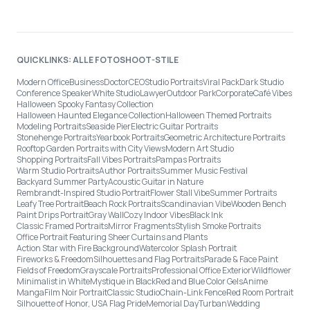
QUICKLINKS: ALLE FOTOSHOOT-STILE
Modern Office
Business
Doctor
CEO
Studio Portraits
Viral Pack
Dark Studio
Conference Speaker
White Studio
Lawyer
Outdoor Park
Corporate
Café Vibes
Halloween Spooky Fantasy Collection
Halloween Haunted Elegance Collection
Halloween Themed Portraits
Modeling Portraits
Seaside Pier
Electric Guitar Portraits
Stonehenge Portraits
Yearbook Portraits
Geometric Architecture Portraits
Rooftop Garden Portraits with City Views
Modern Art Studio
Shopping Portraits
Fall Vibes Portraits
Pampas Portraits
Warm Studio Portraits
Author Portraits
Summer Music Festival
Backyard Summer Party
Acoustic Guitar in Nature
Rembrandt-Inspired Studio Portrait
Flower Stall Vibe
Summer Portraits
Leafy Tree Portrait
Beach Rock Portraits
Scandinavian Vibe
Wooden Bench
Paint Drips Portrait
Gray Wall
Cozy Indoor Vibes
Black Ink
Classic Framed Portraits
Mirror Fragments
Stylish Smoke Portraits
Office Portrait Featuring Sheer Curtains and Plants
Action Star with Fire Background
Watercolor Splash Portrait
Fireworks & Freedom
Silhouettes and Flag Portraits
Parade & Face Paint
Fields of Freedom
Grayscale Portraits
Professional Office Exterior
Wildflower
Minimalist in White
Mystique in Black
Red and Blue Color Gels
Anime
Manga
Film Noir Portrait
Classic Studio
Chain-Link Fence
Red Room Portrait
Silhouette of Honor, USA Flag Pride
Memorial Day
Turban
Wedding