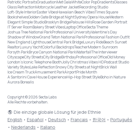
Patriotic Portraits
Graduation
Met Gala
White
Color Pop
Gradients
Glasses
Glass Refraction
Motorcycle Leather Jacket
Recording Studio
Loft-Style Interior
Easter Vibes
Hawaiian Beach Vibes
Times Square
Bookshelves
Golden Gate Bridge at Night
Sydney Opera House
Western
Elegant Simple Studio
Brooklyn Bridge
Palouse Hills
Rose Garden Portrait
IT Server Room
Bakery Street Vibes
Laptop Office
Secta Theme
Joshua Tree National Park
Professional University
Valentine's Day
Shadow of Window
Grand Teton National Park
Professional Fashion Outfit
New England Lighthouse
Central Park Bridge
Luxury Ride
Beach Sunset
Realtor
Luxury Yacht
Colorful Backdrops
Teacher
Modern Sunroom
Forsyth Park
Bryce Canyon National Park
Waterfall
The Interviewer
Cityscape
City Streets
City Bridge
Birthday
Professional Office
Old Money
London’s Iconic Telephone Booth
Jolly Christmas Vibes HD
Podcast Studio
Variety Styles
Lake Reflection
Snowy City Streets at Night
Brick Wall
Ice Cream Truck
Amusement Park
Airport
Pride Month
A Santorini Cave House Experience
Hip-Hop Street Style
Boho in Nature
Aurora Borealis
Copyright © 2026 Secta Labs
Alle Rechte vorbehalten.
Die einzige globale Lösung für jede Ethnie
English
•
Español
•
Deutsch
•
Français
•
한국어
•
Português
•
Nederlands
•
Italiano