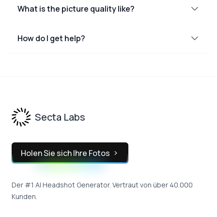
What is the picture quality like?
How do I get help?
Footer
Secta Labs
Holen Sie sich Ihre Fotos
Der #1 AI Headshot Generator. Vertraut von über 40.000
Kunden.