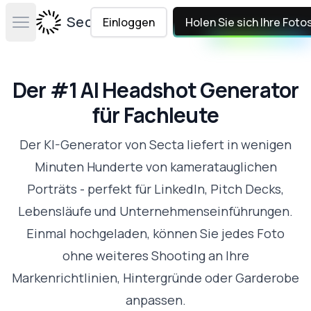
Secta Labs
Einloggen
Holen Sie sich Ihre Foto
Open main menu
Der #1 AI Headshot Generator
für Fachleute
Der KI-Generator von Secta liefert in wenigen
Minuten Hunderte von kameratauglichen
Porträts - perfekt für LinkedIn, Pitch Decks,
Lebensläufe und Unternehmenseinführungen.
Einmal hochgeladen, können Sie jedes Foto
ohne weiteres Shooting an Ihre
Markenrichtlinien, Hintergründe oder Garderobe
anpassen.