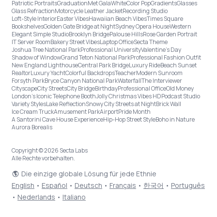
Patriotic Portraits
Graduation
Met Gala
White
Color Pop
Gradients
Glasses
Glass Refraction
Motorcycle Leather Jacket
Recording Studio
Loft-Style Interior
Easter Vibes
Hawaiian Beach Vibes
Times Square
Bookshelves
Golden Gate Bridge at Night
Sydney Opera House
Western
Elegant Simple Studio
Brooklyn Bridge
Palouse Hills
Rose Garden Portrait
IT Server Room
Bakery Street Vibes
Laptop Office
Secta Theme
Joshua Tree National Park
Professional University
Valentine's Day
Shadow of Window
Grand Teton National Park
Professional Fashion Outfit
New England Lighthouse
Central Park Bridge
Luxury Ride
Beach Sunset
Realtor
Luxury Yacht
Colorful Backdrops
Teacher
Modern Sunroom
Forsyth Park
Bryce Canyon National Park
Waterfall
The Interviewer
Cityscape
City Streets
City Bridge
Birthday
Professional Office
Old Money
London’s Iconic Telephone Booth
Jolly Christmas Vibes HD
Podcast Studio
Variety Styles
Lake Reflection
Snowy City Streets at Night
Brick Wall
Ice Cream Truck
Amusement Park
Airport
Pride Month
A Santorini Cave House Experience
Hip-Hop Street Style
Boho in Nature
Aurora Borealis
Copyright © 2026 Secta Labs
Alle Rechte vorbehalten.
Die einzige globale Lösung für jede Ethnie
English
•
Español
•
Deutsch
•
Français
•
한국어
•
Português
•
Nederlands
•
Italiano