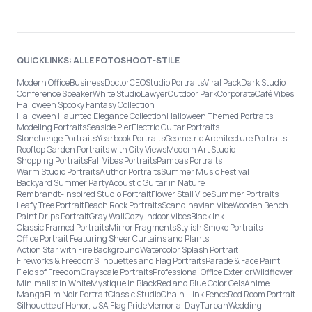
QUICKLINKS: ALLE FOTOSHOOT-STILE
Modern Office
Business
Doctor
CEO
Studio Portraits
Viral Pack
Dark Studio
Conference Speaker
White Studio
Lawyer
Outdoor Park
Corporate
Café Vibes
Halloween Spooky Fantasy Collection
Halloween Haunted Elegance Collection
Halloween Themed Portraits
Modeling Portraits
Seaside Pier
Electric Guitar Portraits
Stonehenge Portraits
Yearbook Portraits
Geometric Architecture Portraits
Rooftop Garden Portraits with City Views
Modern Art Studio
Shopping Portraits
Fall Vibes Portraits
Pampas Portraits
Warm Studio Portraits
Author Portraits
Summer Music Festival
Backyard Summer Party
Acoustic Guitar in Nature
Rembrandt-Inspired Studio Portrait
Flower Stall Vibe
Summer Portraits
Leafy Tree Portrait
Beach Rock Portraits
Scandinavian Vibe
Wooden Bench
Paint Drips Portrait
Gray Wall
Cozy Indoor Vibes
Black Ink
Classic Framed Portraits
Mirror Fragments
Stylish Smoke Portraits
Office Portrait Featuring Sheer Curtains and Plants
Action Star with Fire Background
Watercolor Splash Portrait
Fireworks & Freedom
Silhouettes and Flag Portraits
Parade & Face Paint
Fields of Freedom
Grayscale Portraits
Professional Office Exterior
Wildflower
Minimalist in White
Mystique in Black
Red and Blue Color Gels
Anime
Manga
Film Noir Portrait
Classic Studio
Chain-Link Fence
Red Room Portrait
Silhouette of Honor, USA Flag Pride
Memorial Day
Turban
Wedding