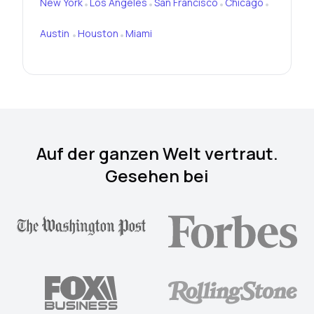
New York
Los Angeles
San Francisco
Chicago
•
•
•
•
Austin
Houston
Miami
•
•
Auf der ganzen Welt vertraut.
Gesehen bei