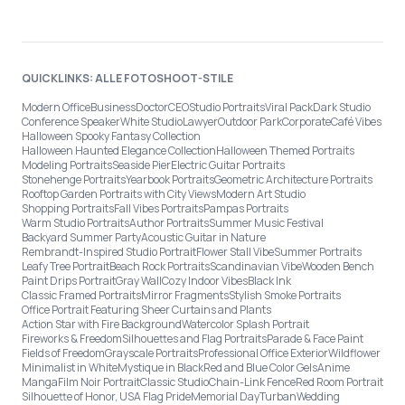
QUICKLINKS: ALLE FOTOSHOOT-STILE
Modern Office
Business
Doctor
CEO
Studio Portraits
Viral Pack
Dark Studio
Conference Speaker
White Studio
Lawyer
Outdoor Park
Corporate
Café Vibes
Halloween Spooky Fantasy Collection
Halloween Haunted Elegance Collection
Halloween Themed Portraits
Modeling Portraits
Seaside Pier
Electric Guitar Portraits
Stonehenge Portraits
Yearbook Portraits
Geometric Architecture Portraits
Rooftop Garden Portraits with City Views
Modern Art Studio
Shopping Portraits
Fall Vibes Portraits
Pampas Portraits
Warm Studio Portraits
Author Portraits
Summer Music Festival
Backyard Summer Party
Acoustic Guitar in Nature
Rembrandt-Inspired Studio Portrait
Flower Stall Vibe
Summer Portraits
Leafy Tree Portrait
Beach Rock Portraits
Scandinavian Vibe
Wooden Bench
Paint Drips Portrait
Gray Wall
Cozy Indoor Vibes
Black Ink
Classic Framed Portraits
Mirror Fragments
Stylish Smoke Portraits
Office Portrait Featuring Sheer Curtains and Plants
Action Star with Fire Background
Watercolor Splash Portrait
Fireworks & Freedom
Silhouettes and Flag Portraits
Parade & Face Paint
Fields of Freedom
Grayscale Portraits
Professional Office Exterior
Wildflower
Minimalist in White
Mystique in Black
Red and Blue Color Gels
Anime
Manga
Film Noir Portrait
Classic Studio
Chain-Link Fence
Red Room Portrait
Silhouette of Honor, USA Flag Pride
Memorial Day
Turban
Wedding