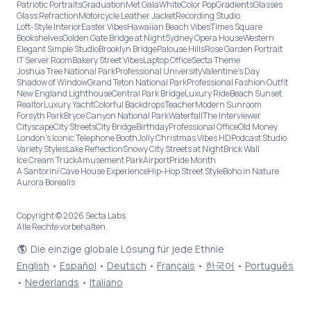
Patriotic Portraits
Graduation
Met Gala
White
Color Pop
Gradients
Glasses
Glass Refraction
Motorcycle Leather Jacket
Recording Studio
Loft-Style Interior
Easter Vibes
Hawaiian Beach Vibes
Times Square
Bookshelves
Golden Gate Bridge at Night
Sydney Opera House
Western
Elegant Simple Studio
Brooklyn Bridge
Palouse Hills
Rose Garden Portrait
IT Server Room
Bakery Street Vibes
Laptop Office
Secta Theme
Joshua Tree National Park
Professional University
Valentine's Day
Shadow of Window
Grand Teton National Park
Professional Fashion Outfit
New England Lighthouse
Central Park Bridge
Luxury Ride
Beach Sunset
Realtor
Luxury Yacht
Colorful Backdrops
Teacher
Modern Sunroom
Forsyth Park
Bryce Canyon National Park
Waterfall
The Interviewer
Cityscape
City Streets
City Bridge
Birthday
Professional Office
Old Money
London’s Iconic Telephone Booth
Jolly Christmas Vibes HD
Podcast Studio
Variety Styles
Lake Reflection
Snowy City Streets at Night
Brick Wall
Ice Cream Truck
Amusement Park
Airport
Pride Month
A Santorini Cave House Experience
Hip-Hop Street Style
Boho in Nature
Aurora Borealis
Copyright © 2026 Secta Labs
Alle Rechte vorbehalten.
Die einzige globale Lösung für jede Ethnie
English
•
Español
•
Deutsch
•
Français
•
한국어
•
Português
•
Nederlands
•
Italiano