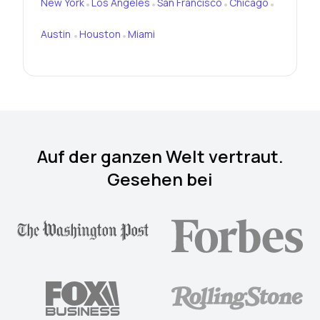
New York
Los Angeles
San Francisco
Chicago
•
•
•
•
Austin
Houston
Miami
•
•
Auf der ganzen Welt vertraut.
Gesehen bei