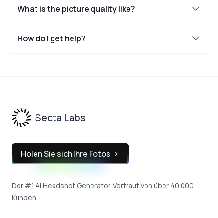
What is the picture quality like?
How do I get help?
Footer
Secta Labs
Holen Sie sich Ihre Fotos
Der #1 AI Headshot Generator. Vertraut von über 40.000
Kunden.