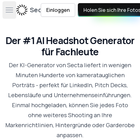
Secta Labs
Einloggen
Holen Sie sich Ihre Foto
Open main menu
Der #1 AI Headshot Generator
für Fachleute
Der KI-Generator von Secta liefert in wenigen
Minuten Hunderte von kameratauglichen
Porträts - perfekt für LinkedIn, Pitch Decks,
Lebensläufe und Unternehmenseinführungen.
Einmal hochgeladen, können Sie jedes Foto
ohne weiteres Shooting an Ihre
Markenrichtlinien, Hintergründe oder Garderobe
anpassen.