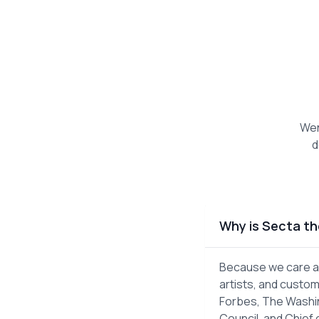
Wen
d
Why is Secta th
Because we care ab
artists, and custom
Forbes, The Washin
Council, and Chief