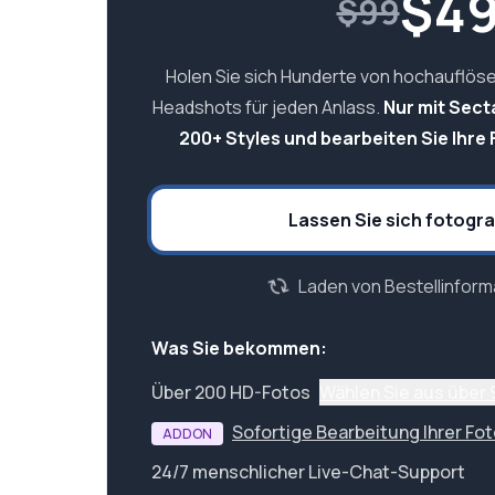
$
4
$99
Holen Sie sich Hunderte von hochauflös
Headshots für jeden Anlass.
Nur mit Sect
200+ Styles und bearbeiten Sie Ihre F
Lassen Sie sich fotogra
Laden von Bestellinforma
Was Sie bekommen:
Über 200 HD-Fotos
Wählen Sie aus über 
Sofortige Bearbeitung Ihrer Fo
ADDON
24/7 menschlicher Live-Chat-Support