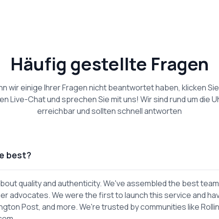
Häufig gestellte Fragen
n wir einige Ihrer Fragen nicht beantwortet haben, klicken Sie
en Live-Chat und sprechen Sie mit uns! Wir sind rund um die U
erreichbar und sollten schnell antworten
e best?
out quality and authenticity. We've assembled the best team
er advocates. We were the first to launch this service and ha
gton Post, and more. We're trusted by communities like Rolli
.com.