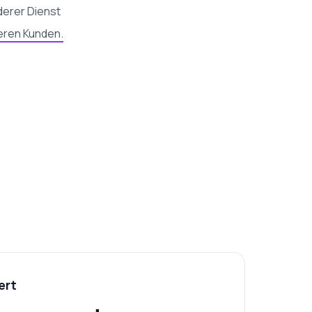
derer Dienst
eren Kunden.
ert