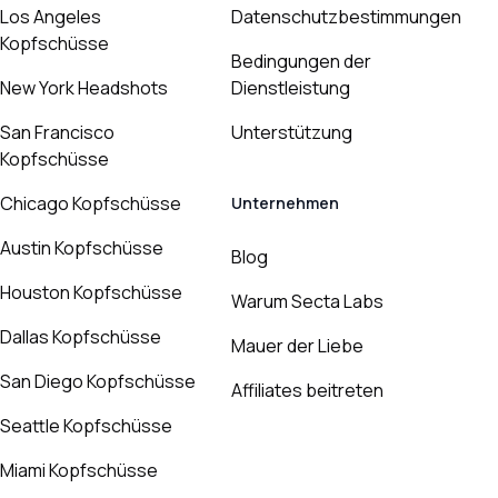
Los Angeles
Datenschutzbestimmungen
Kopfschüsse
Bedingungen der
New York Headshots
Dienstleistung
San Francisco
Unterstützung
Kopfschüsse
Chicago Kopfschüsse
Unternehmen
Austin Kopfschüsse
Blog
Houston Kopfschüsse
Warum Secta Labs
Dallas Kopfschüsse
Mauer der Liebe
San Diego Kopfschüsse
Affiliates beitreten
Seattle Kopfschüsse
Miami Kopfschüsse