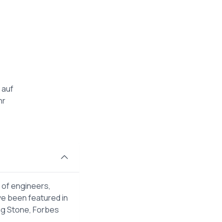
 auf
hr
 of engineers,
ve been featured in
ng Stone, Forbes