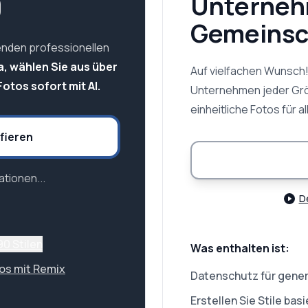
9
Unterneh
Gemeinsc
enden professionellen
a, wählen Sie aus über
Auf vielfachen Wunsch
otos sofort mit AI.
Unternehmen jeder Größ
einheitliche Fotos für al
fieren
tionen...
D
90 Stilen
Was enthalten ist:
tos mit Remix
Datenschutz für gener
Erstellen Sie Stile ba