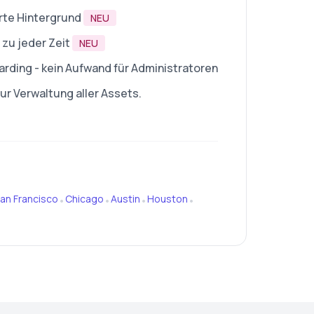
rte Hintergrund
NEU
zu jeder Zeit
NEU
rding - kein Aufwand für Administratoren
r Verwaltung aller Assets.
an Francisco
Chicago
Austin
Houston
•
•
•
•