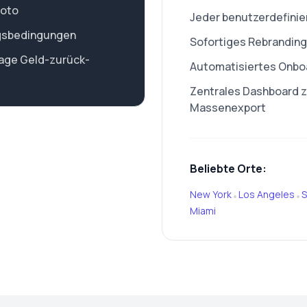
Foto
Jeder benutzerdefinie
gsbedingungen
Sofortiges Rebranding 
Tage Geld-zurück-
Automatisiertes Onboa
Zentrales Dashboard zu
Massenexport
Beliebte Orte:
New York
Los Angeles
S
•
•
Miami