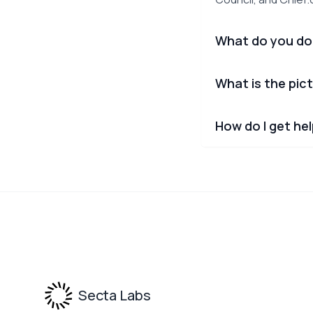
What do you do
What is the pict
How do I get he
Footer
Secta Labs