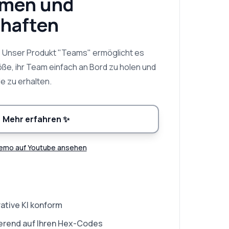
men und
haften
! Unser Produkt "Teams" ermöglicht es
e, ihr Team einfach an Bord zu holen und
le zu erhalten.
Mehr erfahren
✨
emo auf Youtube ansehen
ative KI konform
sierend auf Ihren Hex-Codes