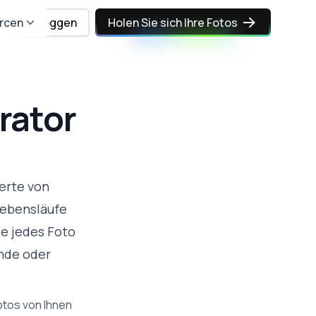
rcen
Einloggen
Holen Sie sich Ihre Fotos
rator
erte von
 Lebensläufe
e jedes Foto
ünde oder
otos von Ihnen