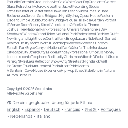
Patriotic Portraits
Graduation
Met Gala
White
Color Pop
Gradients
Glasses
Glass Refraction
Motorcycle Leather Jacket
Recording Studio
Loft-Style Interior
Easter Vibes
Hawaiian Beach Vibes
Times Square
Bookshelves
Golden Gate Bridge at Night
Sydney Opera House
Western
Elegant Simple Studio
Brooklyn Bridge
Palouse Hills
Rose Garden Portrait
IT Server Room
Bakery Street Vibes
Laptop Office
Secta Theme
Joshua Tree National Park
Professional University
Valentine's Day
Shadow of Window
Grand Teton National Park
Professional Fashion Outfit
New England Lighthouse
Central Park Bridge
Luxury Ride
Beach Sunset
Realtor
Luxury Yacht
Colorful Backdrops
Teacher
Modern Sunroom
Forsyth Park
Bryce Canyon National Park
Waterfall
The Interviewer
Cityscape
City Streets
City Bridge
Birthday
Professional Office
Old Money
London’s Iconic Telephone Booth
Jolly Christmas Vibes HD
Podcast Studio
Variety Styles
Lake Reflection
Snowy City Streets at Night
Brick Wall
Ice Cream Truck
Amusement Park
Airport
Pride Month
A Santorini Cave House Experience
Hip-Hop Street Style
Boho in Nature
Aurora Borealis
Copyright © 2026 Secta Labs
Alle Rechte vorbehalten.
Die einzige globale Lösung für jede Ethnie
English
•
Español
•
Deutsch
•
Français
•
한국어
•
Português
•
Nederlands
•
Italiano