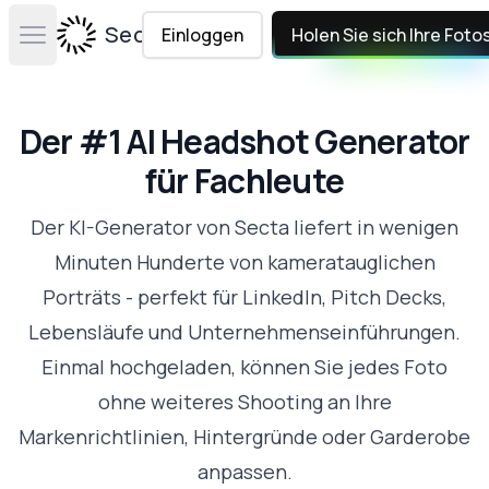
Secta Labs
Einloggen
Holen Sie sich Ihre Foto
Open main menu
Der #1 AI Headshot Generator
für Fachleute
Der KI-Generator von Secta liefert in wenigen
Minuten Hunderte von kameratauglichen
Porträts - perfekt für LinkedIn, Pitch Decks,
Lebensläufe und Unternehmenseinführungen.
Einmal hochgeladen, können Sie jedes Foto
ohne weiteres Shooting an Ihre
Markenrichtlinien, Hintergründe oder Garderobe
anpassen.