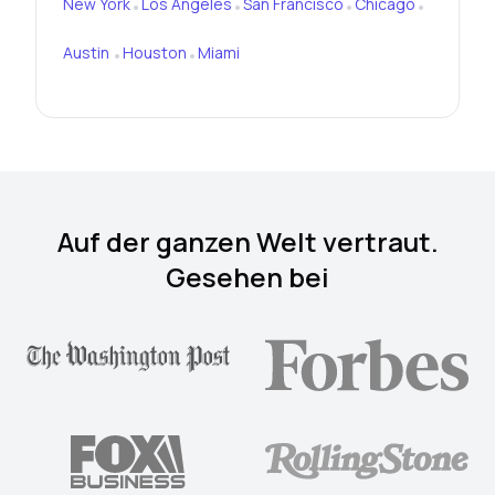
New York
Los Angeles
San Francisco
Chicago
•
•
•
•
Austin
Houston
Miami
•
•
Auf der ganzen Welt vertraut.
Gesehen bei