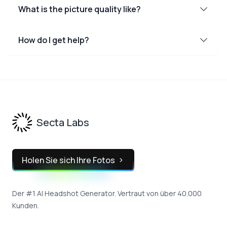
What is the picture quality like?
How do I get help?
Footer
Secta Labs
Holen Sie sich Ihre Fotos
Der #1 AI Headshot Generator. Vertraut von über 40.000
Kunden.