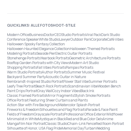
QUICKLINKS: ALLE FOTOSHOOT-STILE
Modern Office
Business
Doctor
CEO
Studio Portraits
Viral Pack
Dark Studio
Conference Speaker
White Studio
Lawyer
Outdoor Park
Corporate
Café Vibes
Halloween Spooky Fantasy Collection
Halloween Haunted Elegance Collection
Halloween Themed Portraits
Modeling Portraits
Seaside Pier
Electric Guitar Portraits
Stonehenge Portraits
Yearbook Portraits
Geometric Architecture Portraits
Rooftop Garden Portraits with City Views
Modern Art Studio
Shopping Portraits
Fall Vibes Portraits
Pampas Portraits
Warm Studio Portraits
Author Portraits
Summer Music Festival
Backyard Summer Party
Acoustic Guitar in Nature
Rembrandt-Inspired Studio Portrait
Flower Stall Vibe
Summer Portraits
Leafy Tree Portrait
Beach Rock Portraits
Scandinavian Vibe
Wooden Bench
Paint Drips Portrait
Gray Wall
Cozy Indoor Vibes
Black Ink
Classic Framed Portraits
Mirror Fragments
Stylish Smoke Portraits
Office Portrait Featuring Sheer Curtains and Plants
Action Star with Fire Background
Watercolor Splash Portrait
Fireworks & Freedom
Silhouettes and Flag Portraits
Parade & Face Paint
Fields of Freedom
Grayscale Portraits
Professional Office Exterior
Wildflower
Minimalist in White
Mystique in Black
Red and Blue Color Gels
Anime
Manga
Film Noir Portrait
Classic Studio
Chain-Link Fence
Red Room Portrait
Silhouette of Honor, USA Flag Pride
Memorial Day
Turban
Wedding