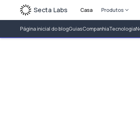
Secta Labs
Casa
Produtos
Página inicial do blog
Guias
Companhia
Tecnologia
N