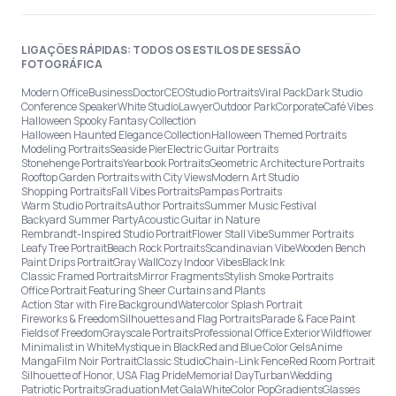
LIGAÇÕES RÁPIDAS: TODOS OS ESTILOS DE SESSÃO
FOTOGRÁFICA
Modern Office
Business
Doctor
CEO
Studio Portraits
Viral Pack
Dark Studio
Conference Speaker
White Studio
Lawyer
Outdoor Park
Corporate
Café Vibes
Halloween Spooky Fantasy Collection
Halloween Haunted Elegance Collection
Halloween Themed Portraits
Modeling Portraits
Seaside Pier
Electric Guitar Portraits
Stonehenge Portraits
Yearbook Portraits
Geometric Architecture Portraits
Rooftop Garden Portraits with City Views
Modern Art Studio
Shopping Portraits
Fall Vibes Portraits
Pampas Portraits
Warm Studio Portraits
Author Portraits
Summer Music Festival
Backyard Summer Party
Acoustic Guitar in Nature
Rembrandt-Inspired Studio Portrait
Flower Stall Vibe
Summer Portraits
Leafy Tree Portrait
Beach Rock Portraits
Scandinavian Vibe
Wooden Bench
Paint Drips Portrait
Gray Wall
Cozy Indoor Vibes
Black Ink
Classic Framed Portraits
Mirror Fragments
Stylish Smoke Portraits
Office Portrait Featuring Sheer Curtains and Plants
Action Star with Fire Background
Watercolor Splash Portrait
Fireworks & Freedom
Silhouettes and Flag Portraits
Parade & Face Paint
Fields of Freedom
Grayscale Portraits
Professional Office Exterior
Wildflower
Minimalist in White
Mystique in Black
Red and Blue Color Gels
Anime
Manga
Film Noir Portrait
Classic Studio
Chain-Link Fence
Red Room Portrait
Silhouette of Honor, USA Flag Pride
Memorial Day
Turban
Wedding
Patriotic Portraits
Graduation
Met Gala
White
Color Pop
Gradients
Glasses