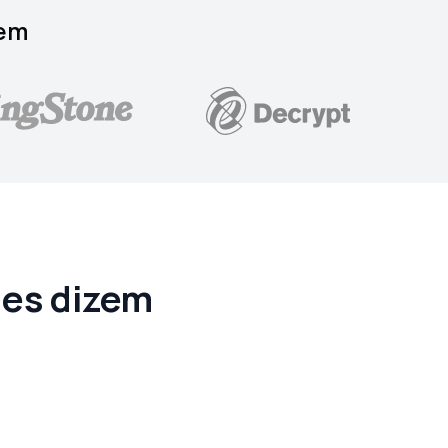
 em
les dizem