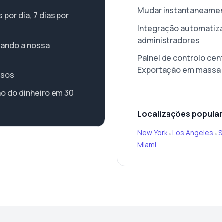
Mudar instantaneamen
por dia, 7 dias por
Integração automatiz
administradores
zando a nossa
Painel de controlo cent
Exportação em massa
osos
o do dinheiro em 30
Localizações popula
New York
Los Angeles
S
•
•
Miami