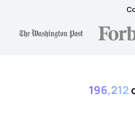
Co
196,212
c