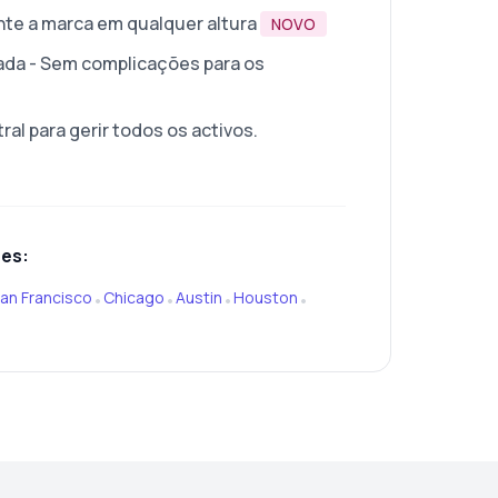
te a marca em qualquer altura
NOVO
ada - Sem complicações para os
ral para gerir todos os activos.
res:
an Francisco
Chicago
Austin
Houston
•
•
•
•