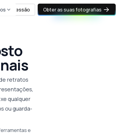
sos
Iniciar sessão
Obter as suas fotografias
osto
onais
de retratos
presentações,
ixe qualquer
os ou guarda-
 ferramentas e