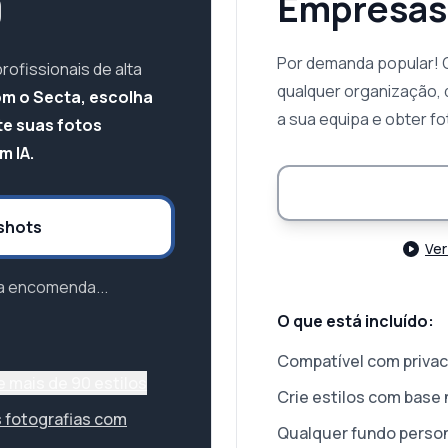
9
Empresas
Por demanda popular! 
ofissionais de alta
qualquer organização, 
m o Secta, escolha
a sua equipa e obter f
ite suas fotos
 IA.
shots
Ver
a encomenda...
O que está incluído:
Compatível com privac
e mais de 90 estilos
Crie estilos com base
 fotografias com
Qualquer fundo perso