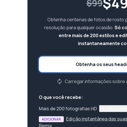
$
4
$99
Obtenha centenas de fotos de rosto pr
resolução para qualquer ocasião.
Só co
entre mais de 200 estilos e ed
instantaneamente com
Obtenha os seus head
Carregar informações sobre 
O que você recebe:
Mais de 200 fotografias HD
Escolha entr
Edição instantânea das suas
ADICIONAR
Remix