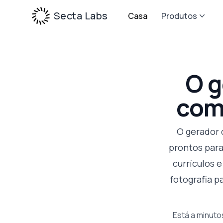
Secta Labs
Casa
Produtos
O g
com 
O gerador 
prontos para
currículos 
fotografia p
Está a minuto