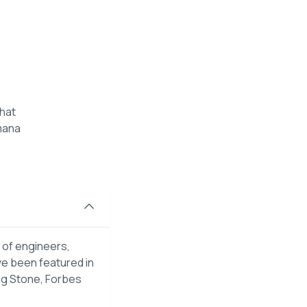
hat
mana
 of engineers,
ve been featured in
ng Stone, Forbes