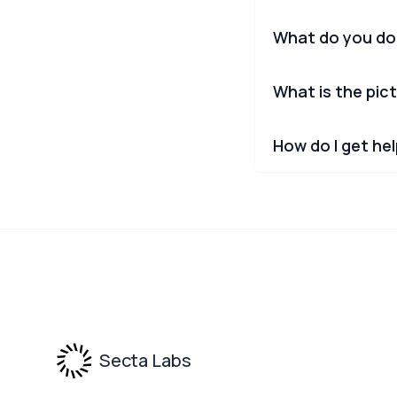
What do you do
What is the pict
How do I get he
Footer
Secta Labs