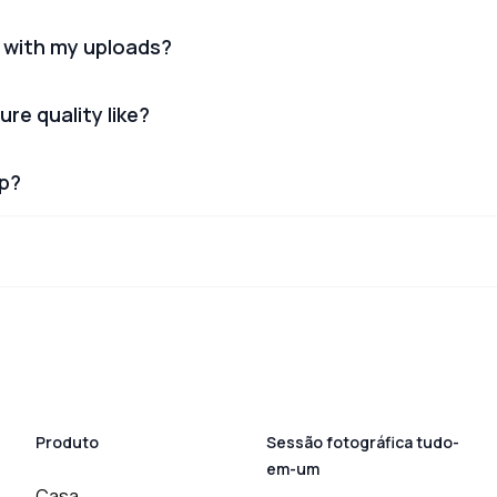
 with my uploads?
ure quality like?
lp?
Produto
Sessão fotográfica tudo-
em-um
Casa