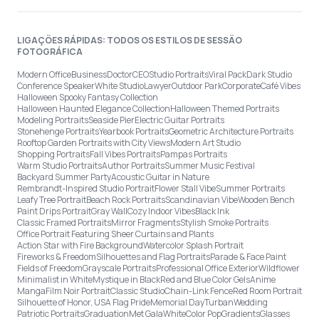
LIGAÇÕES RÁPIDAS: TODOS OS ESTILOS DE SESSÃO
FOTOGRÁFICA
Modern Office
Business
Doctor
CEO
Studio Portraits
Viral Pack
Dark Studio
Conference Speaker
White Studio
Lawyer
Outdoor Park
Corporate
Café Vibes
Halloween Spooky Fantasy Collection
Halloween Haunted Elegance Collection
Halloween Themed Portraits
Modeling Portraits
Seaside Pier
Electric Guitar Portraits
Stonehenge Portraits
Yearbook Portraits
Geometric Architecture Portraits
Rooftop Garden Portraits with City Views
Modern Art Studio
Shopping Portraits
Fall Vibes Portraits
Pampas Portraits
Warm Studio Portraits
Author Portraits
Summer Music Festival
Backyard Summer Party
Acoustic Guitar in Nature
Rembrandt-Inspired Studio Portrait
Flower Stall Vibe
Summer Portraits
Leafy Tree Portrait
Beach Rock Portraits
Scandinavian Vibe
Wooden Bench
Paint Drips Portrait
Gray Wall
Cozy Indoor Vibes
Black Ink
Classic Framed Portraits
Mirror Fragments
Stylish Smoke Portraits
Office Portrait Featuring Sheer Curtains and Plants
Action Star with Fire Background
Watercolor Splash Portrait
Fireworks & Freedom
Silhouettes and Flag Portraits
Parade & Face Paint
Fields of Freedom
Grayscale Portraits
Professional Office Exterior
Wildflower
Minimalist in White
Mystique in Black
Red and Blue Color Gels
Anime
Manga
Film Noir Portrait
Classic Studio
Chain-Link Fence
Red Room Portrait
Silhouette of Honor, USA Flag Pride
Memorial Day
Turban
Wedding
Patriotic Portraits
Graduation
Met Gala
White
Color Pop
Gradients
Glasses