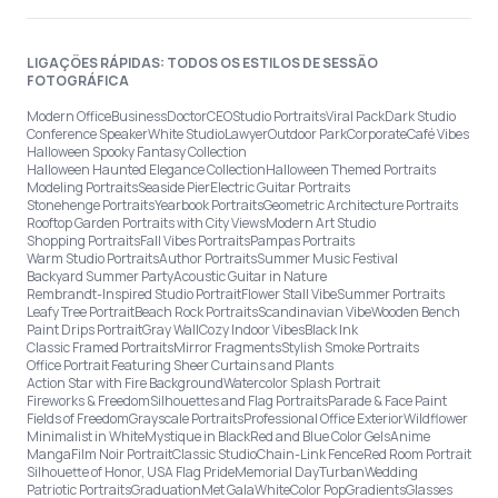
LIGAÇÕES RÁPIDAS: TODOS OS ESTILOS DE SESSÃO
FOTOGRÁFICA
Modern Office
Business
Doctor
CEO
Studio Portraits
Viral Pack
Dark Studio
Conference Speaker
White Studio
Lawyer
Outdoor Park
Corporate
Café Vibes
Halloween Spooky Fantasy Collection
Halloween Haunted Elegance Collection
Halloween Themed Portraits
Modeling Portraits
Seaside Pier
Electric Guitar Portraits
Stonehenge Portraits
Yearbook Portraits
Geometric Architecture Portraits
Rooftop Garden Portraits with City Views
Modern Art Studio
Shopping Portraits
Fall Vibes Portraits
Pampas Portraits
Warm Studio Portraits
Author Portraits
Summer Music Festival
Backyard Summer Party
Acoustic Guitar in Nature
Rembrandt-Inspired Studio Portrait
Flower Stall Vibe
Summer Portraits
Leafy Tree Portrait
Beach Rock Portraits
Scandinavian Vibe
Wooden Bench
Paint Drips Portrait
Gray Wall
Cozy Indoor Vibes
Black Ink
Classic Framed Portraits
Mirror Fragments
Stylish Smoke Portraits
Office Portrait Featuring Sheer Curtains and Plants
Action Star with Fire Background
Watercolor Splash Portrait
Fireworks & Freedom
Silhouettes and Flag Portraits
Parade & Face Paint
Fields of Freedom
Grayscale Portraits
Professional Office Exterior
Wildflower
Minimalist in White
Mystique in Black
Red and Blue Color Gels
Anime
Manga
Film Noir Portrait
Classic Studio
Chain-Link Fence
Red Room Portrait
Silhouette of Honor, USA Flag Pride
Memorial Day
Turban
Wedding
Patriotic Portraits
Graduation
Met Gala
White
Color Pop
Gradients
Glasses