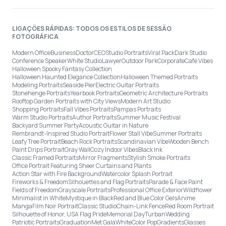
LIGAÇÕES RÁPIDAS: TODOS OS ESTILOS DE SESSÃO
FOTOGRÁFICA
Modern Office
Business
Doctor
CEO
Studio Portraits
Viral Pack
Dark Studio
Conference Speaker
White Studio
Lawyer
Outdoor Park
Corporate
Café Vibes
Halloween Spooky Fantasy Collection
Halloween Haunted Elegance Collection
Halloween Themed Portraits
Modeling Portraits
Seaside Pier
Electric Guitar Portraits
Stonehenge Portraits
Yearbook Portraits
Geometric Architecture Portraits
Rooftop Garden Portraits with City Views
Modern Art Studio
Shopping Portraits
Fall Vibes Portraits
Pampas Portraits
Warm Studio Portraits
Author Portraits
Summer Music Festival
Backyard Summer Party
Acoustic Guitar in Nature
Rembrandt-Inspired Studio Portrait
Flower Stall Vibe
Summer Portraits
Leafy Tree Portrait
Beach Rock Portraits
Scandinavian Vibe
Wooden Bench
Paint Drips Portrait
Gray Wall
Cozy Indoor Vibes
Black Ink
Classic Framed Portraits
Mirror Fragments
Stylish Smoke Portraits
Office Portrait Featuring Sheer Curtains and Plants
Action Star with Fire Background
Watercolor Splash Portrait
Fireworks & Freedom
Silhouettes and Flag Portraits
Parade & Face Paint
Fields of Freedom
Grayscale Portraits
Professional Office Exterior
Wildflower
Minimalist in White
Mystique in Black
Red and Blue Color Gels
Anime
Manga
Film Noir Portrait
Classic Studio
Chain-Link Fence
Red Room Portrait
Silhouette of Honor, USA Flag Pride
Memorial Day
Turban
Wedding
Patriotic Portraits
Graduation
Met Gala
White
Color Pop
Gradients
Glasses