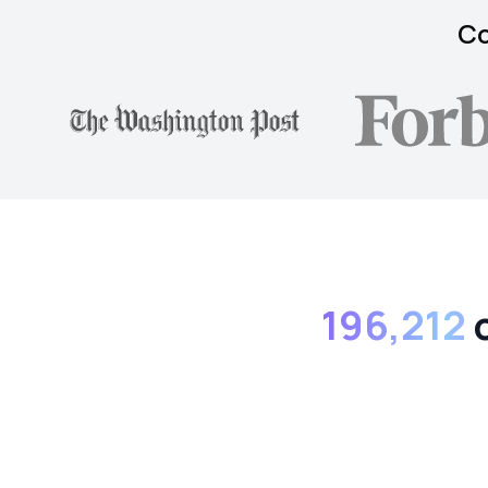
Co
196,212
c