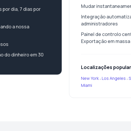
Mudar instantaneamen
por dia, 7 dias por
Integração automatiz
administradores
zando a nossa
Painel de controlo cent
Exportação em massa
osos
o do dinheiro em 30
Localizações popula
New York
Los Angeles
S
•
•
Miami