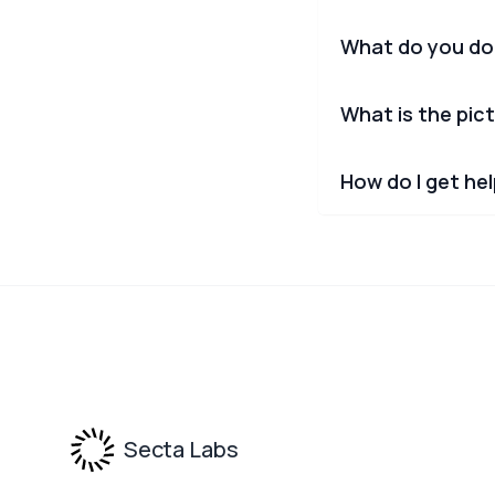
What do you do
What is the pict
How do I get he
Footer
Secta Labs