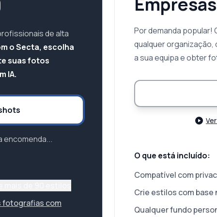
9
Empresas
Por demanda popular! 
ofissionais de alta
qualquer organização, 
m o Secta, escolha
a sua equipa e obter f
ite suas fotos
 IA.
shots
Ver
a encomenda...
O que está incluído:
Compatível com privac
e mais de 90 estilos
Crie estilos com base
 fotografias com
Qualquer fundo perso