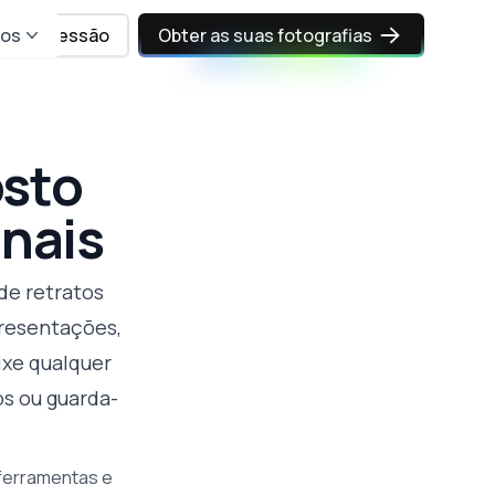
sos
Iniciar sessão
Obter as suas fotografias
osto
onais
de retratos
presentações,
ixe qualquer
os ou guarda-
 ferramentas e