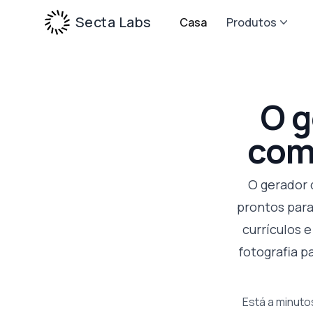
Secta Labs
Casa
Produtos
O g
com 
O gerador 
prontos para
currículos 
fotografia p
Está a minuto