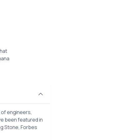
hat
mana
 of engineers,
ve been featured in
ng Stone, Forbes