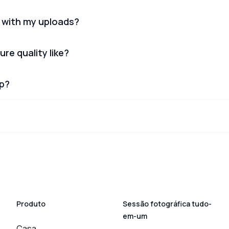
 with my uploads?
ure quality like?
lp?
Produto
Sessão fotográfica tudo-
em-um
Casa