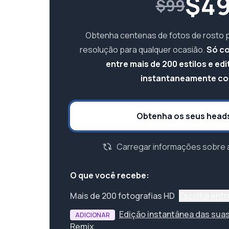
$
4
$99
Obtenha centenas de fotos de rosto pr
resolução para qualquer ocasião.
Só co
entre mais de 200 estilos e ed
instantaneamente com
Obtenha os seus head
Carregar informações sobre 
O que você recebe:
Mais de 200 fotografias HD
Escolha entr
Edição instantânea das suas
ADICIONAR
Remix