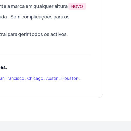
te a marca em qualquer altura
NOVO
ada - Sem complicações para os
ral para gerir todos os activos.
res:
an Francisco
Chicago
Austin
Houston
•
•
•
•