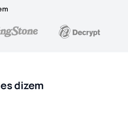
 em
les dizem