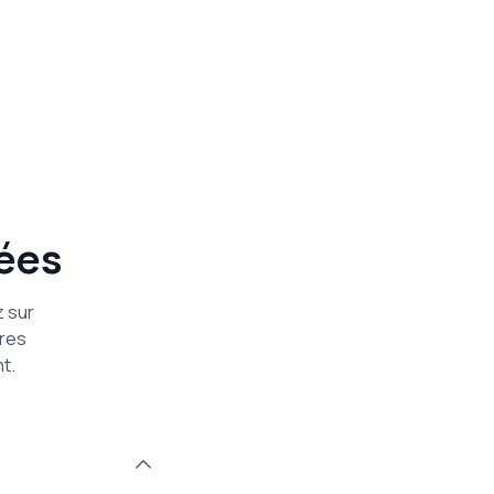
ées
z sur
ures
t.