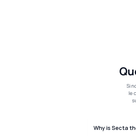
Qu
Si n
le 
s
Why is Secta th