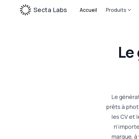
Secta Labs
Accueil
Produits
Le
Le générat
prêts à phot
les CV et 
n'importe
marque, à 