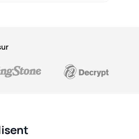
sur
disent