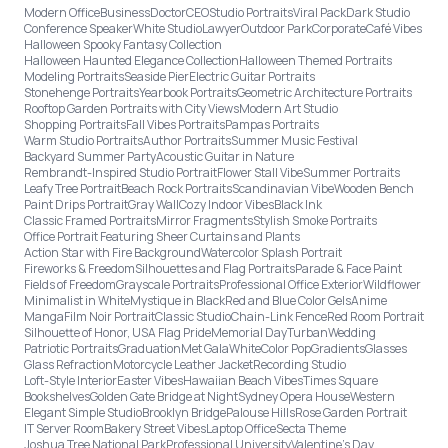
Modern Office
Business
Doctor
CEO
Studio Portraits
Viral Pack
Dark Studio
Conference Speaker
White Studio
Lawyer
Outdoor Park
Corporate
Café Vibes
Halloween Spooky Fantasy Collection
Halloween Haunted Elegance Collection
Halloween Themed Portraits
Modeling Portraits
Seaside Pier
Electric Guitar Portraits
Stonehenge Portraits
Yearbook Portraits
Geometric Architecture Portraits
Rooftop Garden Portraits with City Views
Modern Art Studio
Shopping Portraits
Fall Vibes Portraits
Pampas Portraits
Warm Studio Portraits
Author Portraits
Summer Music Festival
Backyard Summer Party
Acoustic Guitar in Nature
Rembrandt-Inspired Studio Portrait
Flower Stall Vibe
Summer Portraits
Leafy Tree Portrait
Beach Rock Portraits
Scandinavian Vibe
Wooden Bench
Paint Drips Portrait
Gray Wall
Cozy Indoor Vibes
Black Ink
Classic Framed Portraits
Mirror Fragments
Stylish Smoke Portraits
Office Portrait Featuring Sheer Curtains and Plants
Action Star with Fire Background
Watercolor Splash Portrait
Fireworks & Freedom
Silhouettes and Flag Portraits
Parade & Face Paint
Fields of Freedom
Grayscale Portraits
Professional Office Exterior
Wildflower
Minimalist in White
Mystique in Black
Red and Blue Color Gels
Anime
Manga
Film Noir Portrait
Classic Studio
Chain-Link Fence
Red Room Portrait
Silhouette of Honor, USA Flag Pride
Memorial Day
Turban
Wedding
Patriotic Portraits
Graduation
Met Gala
White
Color Pop
Gradients
Glasses
Glass Refraction
Motorcycle Leather Jacket
Recording Studio
Loft-Style Interior
Easter Vibes
Hawaiian Beach Vibes
Times Square
Bookshelves
Golden Gate Bridge at Night
Sydney Opera House
Western
Elegant Simple Studio
Brooklyn Bridge
Palouse Hills
Rose Garden Portrait
IT Server Room
Bakery Street Vibes
Laptop Office
Secta Theme
Joshua Tree National Park
Professional University
Valentine's Day