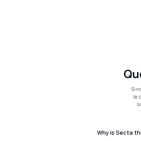
Qu
Si n
le 
s
Why is Secta th